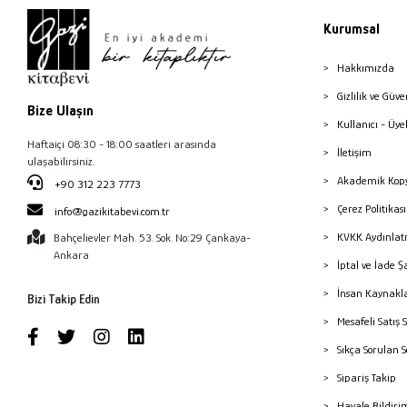
Kurumsal
Hakkımızda
Gizlilik ve Güve
Bize Ulaşın
Kullanıcı - Üye
Haftaiçi 08:30 - 18:00 saatleri arasında
İletişim
ulaşabilirsiniz.
Akademik Kopy
+90 312 223 7773
Çerez Politika
info@gazikitabevi.com.tr
KVKK Aydınlat
Bahçelievler Mah. 53. Sok. No:29 Çankaya-
Ankara
İptal ve İade Ş
İnsan Kaynakl
Bizi Takip Edin
Mesafeli Satış 
Sıkça Sorulan 
Sipariş Takip
Havale Bildiri