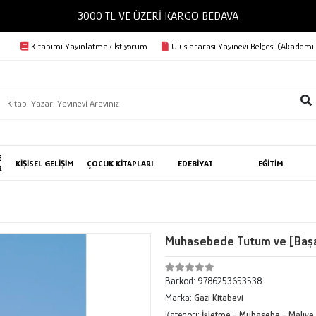
3000 TL VE ÜZERİ KARGO BEDAVA
Kitabımı Yayınlatmak İstiyorum
Uluslararası Yayınevi Belgesi (Akademik
E
KİŞİSEL GELİŞİM
ÇOCUK KİTAPLARI
EDEBİYAT
EĞİTİM
R
Muhasebede Tutum ve [Başa
Barkod:
9786253653538
Marka:
Gazi Kitabevi
Kategori:
İşletme - Muhasebe - Maliye