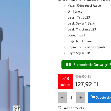
Yazar:
Oğuz Yusuf Atasel
Dil:
Türkçe
Basım Yılı:
2023
Baskı Sayısı:
1. Baskı
Baskı Yılı:
Ekim,2023
Boyut:
15x21
Kağıt Tipi:
1. Hamur
Kapak Türü:
Karton Kapaklı
Sayfa Sayısı:
138
Sürdürülebilir Dünya için E
156,00 TL
%18
127,92 TL
indirim
Sepete Ekl
Favorilerime ekle