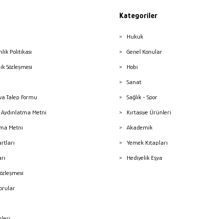
Kategoriler
Hukuk
nlik Politikası
Genel Konular
lik Sözleşmesi
Hobi
Sanat
a Talep Formu
Sağlık - Spor
sı Aydınlatma Metni
Kırtasiye Ürünleri
ma Metni
Akademik
artları
Yemek Kitapları
arı
Hediyelik Eşya
Sözleşmesi
Sorular
mleri