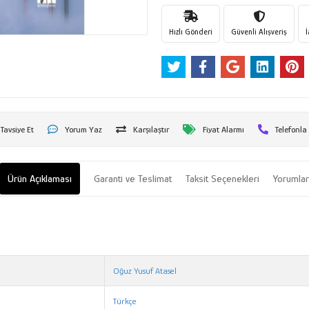
Hızlı Gönderi
Güvenli Alışveriş
Tavsiye Et
Yorum Yaz
Karşılaştır
Fiyat Alarmı
Telefonla
Ürün Açıklaması
Garanti ve Teslimat
Taksit Seçenekleri
Yorumla
Oğuz Yusuf Atasel
Türkçe