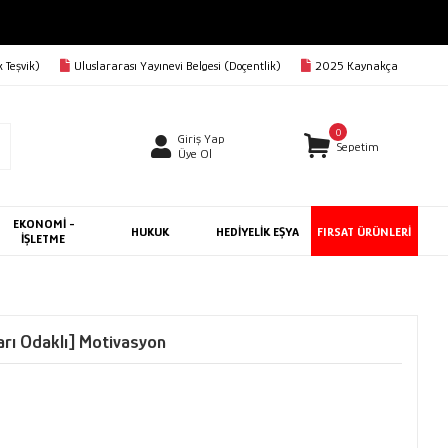
 Teşvik)
Uluslararası Yayınevi Belgesi (Doçentlik)
2025 Kaynakça
0
Giriş Yap
Sepetim
Üye Ol
EKONOMİ -
HUKUK
HEDİYELİK EŞYA
FIRSAT ÜRÜNLERİ
İŞLETME
rı Odaklı] Motivasyon