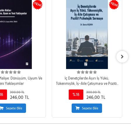
 Maliye: Dönüşüm, Uyum Ve
İç Denetçilerde Aşırı İş Yükü,
eni Yaklaşımlar
Tükenmişlik, İş-Aile Çatışması ve Pozitif
Psikolojik Sermaye
300,00 TL
300,00 TL
18
%18
246,00 TL
246,00 TL
Sepete Ekle
Sepete Ekle