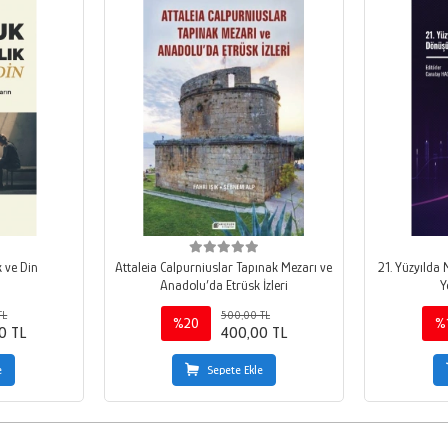
 ve Din
Attaleia Calpurniuslar Tapınak Mezarı ve
21. Yüzyılda
Anadolu’da Etrüsk İzleri
Y
TL
500,00 TL
%20
%
0 TL
400,00 TL
e
Sepete Ekle