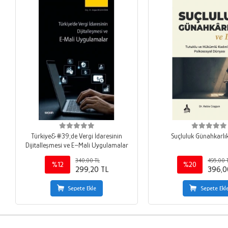
Türkiye&#39;de Vergi İdaresinin
Suçluluk Günahkarlık
Dijitalleşmesi ve E–Mali Uygulamalar
340,00 TL
495,00 
%12
%20
299,20 TL
396,0
Sepete Ekle
Sepete Ekl