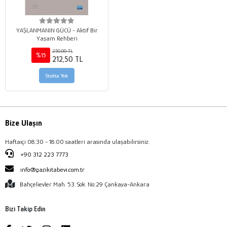
YAŞLANMANIN GÜCÜ - Aktif Bir
Yaşam Rehberi
250,00 TL
%15
212,50 TL
Stokta Yok
Bize Ulaşın
Haftaiçi 08:30 - 18:00 saatleri arasında ulaşabilirsiniz.
+90 312 223 7773
info@gazikitabevi.com.tr
Bahçelievler Mah. 53. Sok. No:29 Çankaya-Ankara
Bizi Takip Edin