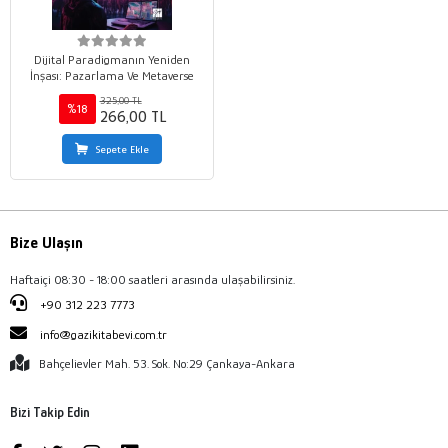
Dijital Paradigmanın Yeniden
İnşası: Pazarlama Ve Metaverse
325,00 TL
%18
266,00 TL
Sepete Ekle
Bize Ulaşın
Haftaiçi 08:30 - 18:00 saatleri arasında ulaşabilirsiniz.
+90 312 223 7773
info@gazikitabevi.com.tr
Bahçelievler Mah. 53. Sok. No:29 Çankaya-Ankara
Bizi Takip Edin