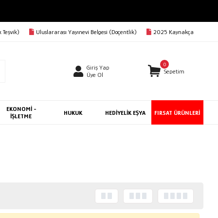
 Teşvik)
Uluslararası Yayınevi Belgesi (Doçentlik)
2025 Kaynakça
0
Giriş Yap
Sepetim
Üye Ol
EKONOMİ -
HUKUK
HEDİYELİK EŞYA
FIRSAT ÜRÜNLERİ
İŞLETME