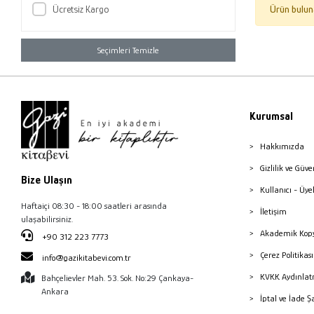
Ücretsiz Kargo
Ürün bulun
Seçimleri Temizle
Kurumsal
Hakkımızda
Gizlilik ve Güve
Bize Ulaşın
Kullanıcı - Üye
Haftaiçi 08:30 - 18:00 saatleri arasında
İletişim
ulaşabilirsiniz.
Akademik Kopy
+90 312 223 7773
Çerez Politika
info@gazikitabevi.com.tr
KVKK Aydınlat
Bahçelievler Mah. 53. Sok. No:29 Çankaya-
Ankara
İptal ve İade Ş