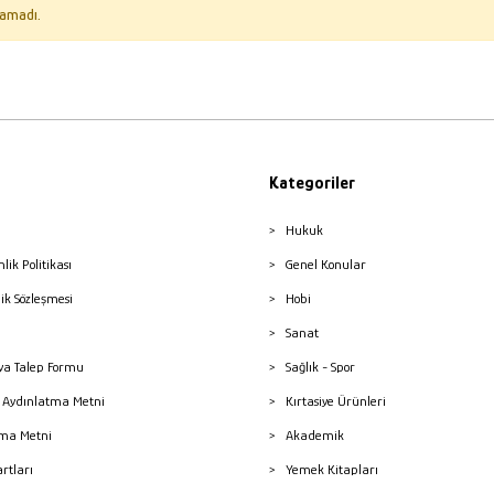
amadı.
Kategoriler
Hukuk
nlik Politikası
Genel Konular
lik Sözleşmesi
Hobi
Sanat
a Talep Formu
Sağlık - Spor
sı Aydınlatma Metni
Kırtasiye Ürünleri
ma Metni
Akademik
artları
Yemek Kitapları