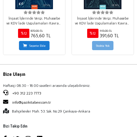
İnşaat İşlerinde Vergi, Muhasebe
İnşaat İşlerinde Vergi, Muhasebe
ve KDV İade Uygulamaları Kavram
ve KDV İade Uygulamaları Kavram
– Teori – Uygulama
– Teori – Uygulama
870,00 TL
445,00 TL
%12
%12
765,60 TL
391,60 TL
Sepete Ekle
Stokta Yok
Bize Ulaşın
Haftaiçi 08:30 - 18:00 saatleri arasında ulaşabilirsiniz.
+90 312 223 7773
info@gazikitabevi.com.tr
Bahçelievler Mah. 53. Sok. No:29 Çankaya-Ankara
Bizi Takip Edin