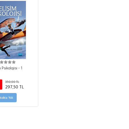
 Psikolojisi - 1
350,00 TL
297,50 TL
Stokta Yok