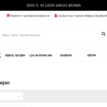
3000 TL VE ÜZERİ KARGO BEDAVA
Kitabımı Yayınlatmak İstiyorum
Uluslararası Yayınevi Belgesi (Akademik
E
KİŞİSEL GELİŞİM
ÇOCUK KİTAPLARI
EDEBİYAT
EĞİTİM
R
Kağan