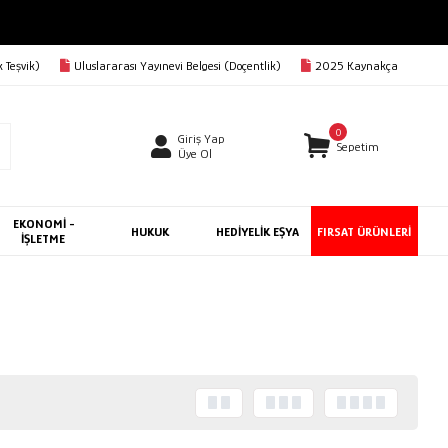
 Teşvik)
Uluslararası Yayınevi Belgesi (Doçentlik)
2025 Kaynakça
0
Giriş Yap
Sepetim
Üye Ol
EKONOMİ -
HUKUK
HEDİYELİK EŞYA
FIRSAT ÜRÜNLERİ
İŞLETME