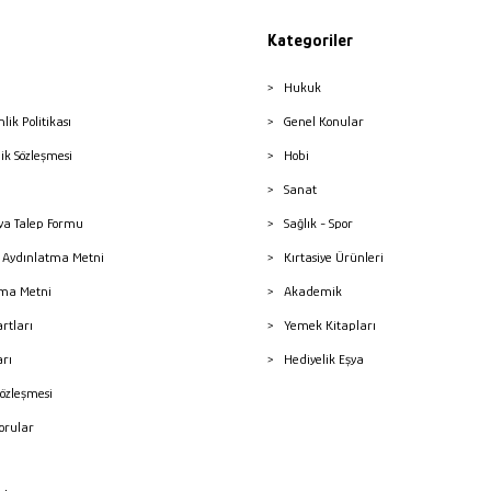
Kategoriler
Hukuk
nlik Politikası
Genel Konular
lik Sözleşmesi
Hobi
Sanat
a Talep Formu
Sağlık - Spor
sı Aydınlatma Metni
Kırtasiye Ürünleri
ma Metni
Akademik
artları
Yemek Kitapları
arı
Hediyelik Eşya
Sözleşmesi
Sorular