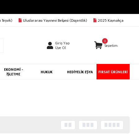
RGO BEDAVA
 Teşvik)
Uluslararası Yayınevi Belgesi (Doçentlik)
2025 Kaynakça
0
Giriş Yap
Sepetim
Üye Ol
EKONOMİ -
HUKUK
HEDİYELİK EŞYA
FIRSAT ÜRÜNLERİ
İŞLETME