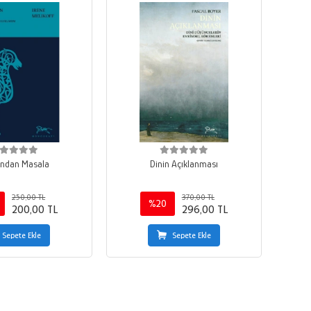
andan Masala
Dinin Açıklanması
250,00 TL
370,00 TL
%20
200,00 TL
296,00 TL
Sepete Ekle
Sepete Ekle