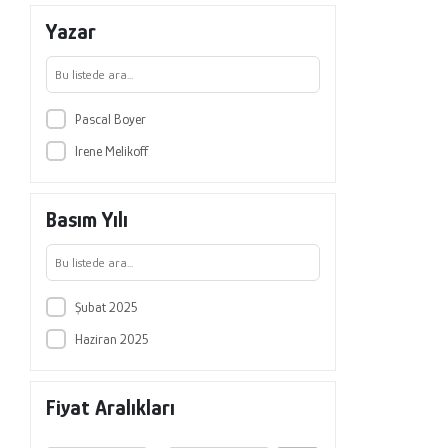
Abaküs Kitap
Yazar
Abc Yayın Grubu
Abis Yayıncılık
Abm Yayınevi
Pascal Boyer
Acayip Kitaplar
Irene Melikoff
Açılım Kitap
Adalet Yayınevi
Basım Yılı
ADANA NOBEL
Adana Nobel Kitabevi
Adelya Kitap
Şubat 2025
Adres Yayınları
Haziran 2025
Ağaçkakan Yayınevi
Aganta
Fiyat Aralıkları
Aganta Yayınları