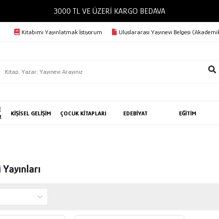
3000 TL VE ÜZERİ KA
Kitabımı Yayınlatmak İstiyorum
Uluslararası Yayınevi Belgesi (Akademik
E
KİŞİSEL GELİŞİM
ÇOCUK KİTAPLARI
EDEBİYAT
EĞİTİM
R
 Yayınları