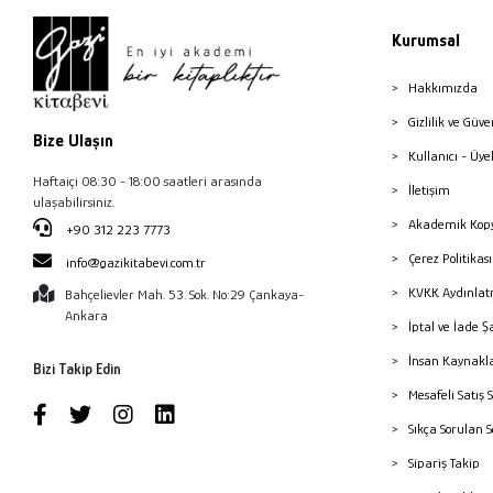
Akçağ Yayınları
Akil Yayınları
Kurumsal
Akıl Çelen Kitaplar
Hakkımızda
Akıl Fikir Yayınları
Gizlilik ve Güve
Bize Ulaşın
Akın Dil Eğitim
Kullanıcı - Üye
Aklımda Zeka Oyunları
Haftaiçi 08:30 - 18:00 saatleri arasında
İletişim
ulaşabilirsiniz.
Aklımdavar Yayıncılık
Akademik Kopy
+90 312 223 7773
Aktif Düşünce Yayıncılık
Çerez Politika
info@gazikitabevi.com.tr
Aktif Hayat
KVKK Aydınlat
Bahçelievler Mah. 53. Sok. No:29 Çankaya-
Ankara
Aktif Yayınevi
İptal ve İade Ş
Alabanda Yayın
İnsan Kaynakl
Bizi Takip Edin
Alakarga Sanat Yayınları
Mesafeli Satış 
Alan Yayıncılık
Sıkça Sorulan 
Albaraka Yayınları
Sipariş Takip