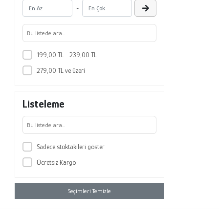
Agapi Yayınları
-
Agnes Yayımcılık
Agon Bilgi Akademisi
Agora Kitaplığı
199,00 TL - 239,00 TL
Agos yayınları
279,00 TL ve üzeri
Ahenk Kitap
Aile Yayınları
Listeleme
Akademi Çocuk
Akademi Çocuk - Funny Mat
Akademik Kitaplar
Sadece stoktakileri göster
Akademim Yayıncılık
Ücretsiz Kargo
AkademiPress
Akademisyen Kitabevi
Seçimleri Temizle
Akaşa Yayınları