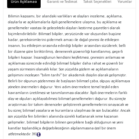
Ürün Açıklaması
Garanti ve Teslimat
Taksit Seçenekleri
Yorumlar
Bilimin kapsamı, bir alandaki varlıkları ve olayları inceleme, açıklama,
olaylarla ve açıklamalarla ilgili genellemelere ulaşma, bu açıklama ve
genellemeler vasıtası ile gelecekteki olayları kestirme gayretleri olarak
biçimlendirilebilir. Bilimsel bilgiler, yeryüzünde var oluşundan bugüne
kadar, gereksinimlerini gidermek amacı ile doğal çevresi ile etkileşen
insanın, bu etkileşim sırasında edindiği bilgiler arasından süzülerek; belli
bir düzene göre biriktirilmiş, denenerek güvenirliği kanıtlanmış, geçerli
bilgileri kapsar. İnsanoğlunun kendisini keşfetmesi, çevresini anlaması ve
açıklaması sürecinde edindiği bilimsel bilgiler daha rahat ve güvenli bir
yaşam sürmesini olanaklı kılar. Son yüzyılda gözlem ve açıklamaların
gelişimini inceleyen "bilim tarihi" bir akademik disiplin olarak gelişmiştir.
Belirli bir olgunun gözlenmesi ile başlayan bilimsel çaba, olguyu açıklamaya
yönelen önermeleri doğurur. Yeni adım önermelere temel teşkil eden
kavramların üretilmesi ve tanımlanması olacaktır. İlgili önermelerin farklı
olay ve olguları açıklayabilmesi bilimsel genellemeleri doğurur. Bu süreçte
araştırmacı bir takım denenceler geliştirerek genellemelerini sınayacak ve
bu süreç bilimsel yasalara ve kuramlara ulaşılması ile son bulacaktır. Ancak
son yüzyılda fen bilimleri alanında sürekli katlanarak ivme kazanan
gelişmeler, bilimsel bilgilerin bilinen gerçeklere bağlı olduğunun ve yeni
kanıtlar toplandıkça değişebileceğinin algılanmasına özel bir önem
atfetmektedir. ￼
Tanıtım Metni