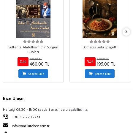
Sultan 2. Abdülhamid’in Sürgün
Domates Soslu Spagetti
Günleri
600,00 TL
260,00 TL
%20
%25
480,00 TL
195,00 TL
Sepete Ekle
Sepete Ekle
Bize Ulaşın
Haftaiçi 08:30 - 18:00 saatleri arasında ulaşabilirsiniz.
+90 312 223 7773
info@gazikitabevi.com.tr