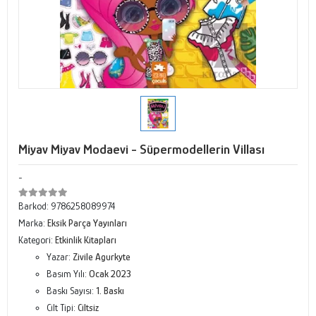
Miyav Miyav Modaevi - Süpermodellerin Villası
-
Barkod:
9786258089974
Marka:
Eksik Parça Yayınları
Kategori:
Etkinlik Kitapları
Yazar:
Zivile Agurkyte
Basım Yılı:
Ocak 2023
Baskı Sayısı:
1. Baskı
Cilt Tipi:
Ciltsiz