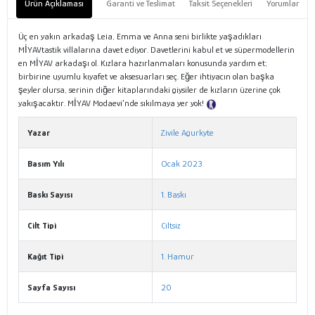
Ürün Açıklaması
Garanti ve Teslimat
Taksit Seçenekleri
Yorumlar
Üç en yakın arkadaş Leia, Emma ve Anna seni birlikte yaşadıkları
MİYAVtastik villalarına davet ediyor. Davetlerini kabul et ve süpermodellerin
en MİYAV arkadaşı ol. Kızlara hazırlanmaları konusunda yardım et;
birbirine uyumlu kıyafet ve aksesuarları seç. Eğer ihtiyacın olan başka
şeyler olursa, serinin diğer kitaplarındaki giysiler de kızların üzerine çok
yakışacaktır. MİYAV Modaevi’nde sıkılmaya yer yok!
Tanıtım Metni
Yazar
Zivile Agurkyte
Basım Yılı
Ocak 2023
Baskı Sayısı
1. Baskı
Cilt Tipi
Ciltsiz
Kağıt Tipi
1. Hamur
Sayfa Sayısı
20