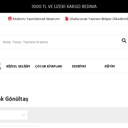
3000 TL VE ÜZERİ KARGO BEDAVA
Kitabımı Yayınlatmak İstiyorum
Uluslararası Yayınevi Belgesi (Akademik
E
KİŞİSEL GELİŞİM
ÇOCUK KİTAPLARI
EDEBİYAT
EĞİTİM
R
ak Gönültaş