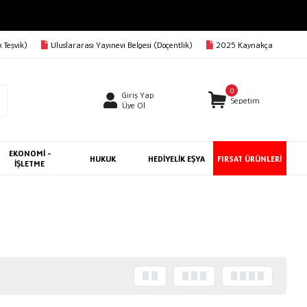
 Teşvik)
Uluslararası Yayınevi Belgesi (Doçentlik)
2025 Kaynakça
0
Giriş Yap
Sepetim
Üye Ol
EKONOMİ -
HUKUK
HEDİYELİK EŞYA
FIRSAT ÜRÜNLERİ
İŞLETME