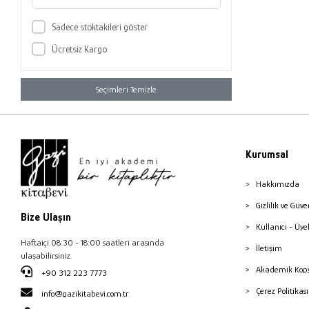
Sadece stoktakileri göster
Ücretsiz Kargo
Seçimleri Temizle
Kurumsal
Hakkımızda
Gizlilik ve Güve
Bize Ulaşın
Kullanıcı - Üye
Haftaiçi 08:30 - 18:00 saatleri arasında
İletişim
ulaşabilirsiniz.
Akademik Kopy
+90 312 223 7773
Çerez Politika
info@gazikitabevi.com.tr