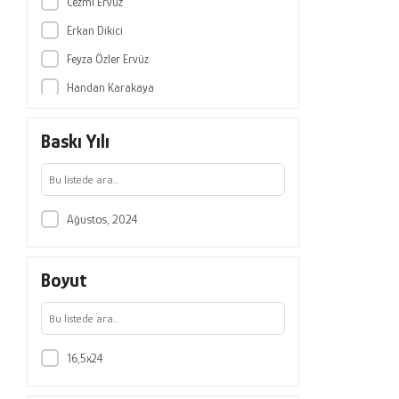
Cezmi Ervüz
Erkan Dikici
Feyza Özler Ervüz
Handan Karakaya
Kübra Aslan
Baskı Yılı
Meral Öztürk
Miraç Burak Gönültaş
Mustafa Gülmez
Ağustos, 2024
Nuriye Çelik
Ömer Şükrü Yusufoğlu
Boyut
Özgür Sarı
Sergender Sezer
Sezen Güleç
16,5x24
Sinan Acar