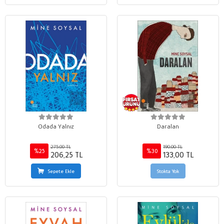
Odada Yalnız
Daralan
275,00 TL
190,00 TL
%25
%30
206,25 TL
133,00 TL
Sepete Ekle
Stokta Yok