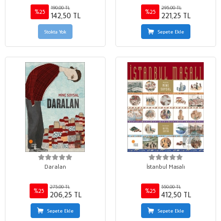
190,00 TL
295,00 TL
%25
%25
142,50 TL
221,25 TL
Stokta Yok
Sepete Ekle
Daralan
İstanbul Masalı
275,00 TL
550,00 TL
%25
%25
206,25 TL
412,50 TL
Sepete Ekle
Sepete Ekle