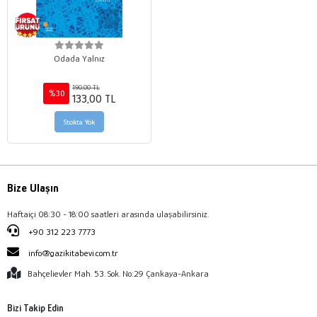
Odada Yalnız
190,00 TL
%30
133,00 TL
Stokta Yok
Bize Ulaşın
Haftaiçi 08:30 - 18:00 saatleri arasında ulaşabilirsiniz.
+90 312 223 7773
info@gazikitabevi.com.tr
Bahçelievler Mah. 53. Sok. No:29 Çankaya-Ankara
Bizi Takip Edin