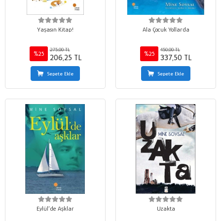
Yaşasın Kitap!
Ala Çocuk Yollarda
275,00 TL
450,00 TL
%25
%25
206,25 TL
337,50 TL
Sepete Ekle
Sepete Ekle
Eylül’de Aşklar
Uzakta