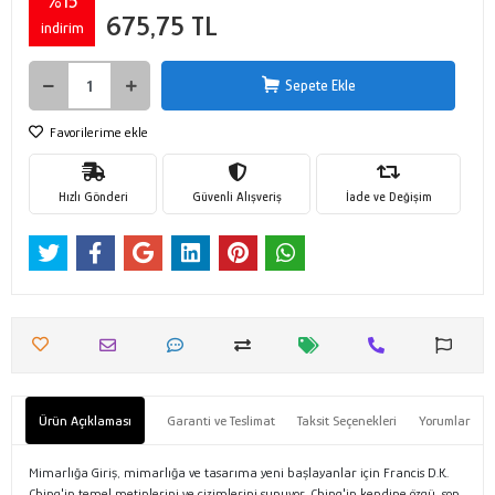
%15
675,75 TL
indirim
Sepete Ekle
Favorilerime ekle
Hızlı Gönderi
Güvenli Alışveriş
İade ve Değişim
Ürün Açıklaması
Garanti ve Teslimat
Taksit Seçenekleri
Yorumlar
Mimarlığa Giriş, mimarlığa ve tasarıma yeni başlayanlar için Francis D.K.
Ching'in temel metinlerini ve çizimlerini sunuyor. Ching'in kendine özgü, son