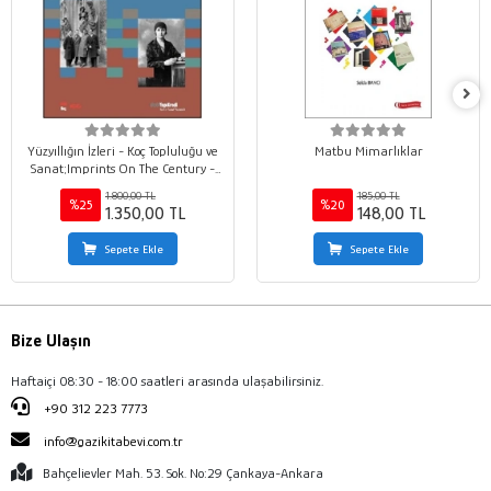
Yüzyıllığın İzleri - Koç Topluluğu ve
Matbu Mimarlıklar
Sanat;Imprints On The Century -
Koç Group and the Arts
1.800,00 TL
185,00 TL
%25
%20
1.350,00 TL
148,00 TL
Sepete Ekle
Sepete Ekle
Bize Ulaşın
Haftaiçi 08:30 - 18:00 saatleri arasında ulaşabilirsiniz.
+90 312 223 7773
info@gazikitabevi.com.tr
Bahçelievler Mah. 53. Sok. No:29 Çankaya-Ankara