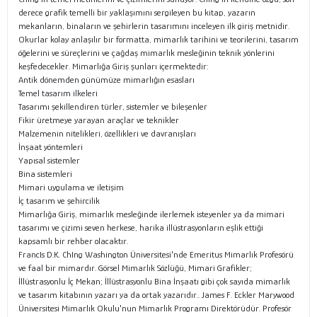
derece grafik temelli bir yaklaşımını sergileyen bu kitap, yazarın
mekanların, binaların ve şehirlerin tasarımını inceleyen ilk giriş metnidir.
Okurlar kolay anlaşılır bir formatta, mimarlık tarihini ve teorilerini, tasarım
öğelerini ve süreçlerini ve çağdaş mimarlık mesleğinin teknik yönlerini
keşfedecekler. Mimarlığa Giriş şunları içermektedir:
Antik dönemden günümüze mimarlığın esasları
Temel tasarım ilkeleri
Tasarımı şekillendiren türler, sistemler ve bileşenler
Fikir üretmeye yarayan araçlar ve teknikler
Malzemenin nitelikleri, özellikleri ve davranışları
İnşaat yöntemleri
Yapısal sistemler
Bina sistemleri
Mimari uygulama ve iletişim
İç tasarım ve şehircilik
Mimarlığa Giriş, mimarlık mesleğinde ilerlemek isteyenler ya da mimari
tasarımı ve çizimi seven herkese, harika illüstrasyonların eşlik ettiği
kapsamlı bir rehber olacaktır.
FrancIs D.K. ChIng Washington Üniversitesi'nde Emeritus Mimarlık Profesörü
ve faal bir mimardır. Görsel Mimarlık Sözlüğü, Mimari Grafikler;
İllüstrasyonlu İç Mekan; İllüstrasyonlu Bina İnşaatı gibi çok sayıda mimarlık
ve tasarım kitabının yazarı ya da ortak yazarıdır.. James F. Eckler Marywood
Üniversitesi Mimarlık Okulu'nun Mimarlık Programı Direktörüdür. Profesör