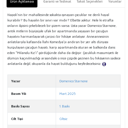
Ürün Açıklaması
Garanti ve Teslimat
Taksit Seçenekleri
Yorumlar
Napoli’nin bir mahallesinde sokakta oynayan çocuklar ne denli hayal
kurabilir? Bu hayalin bir sınırı var mıdır? Elbette yoktur. Hele ki etrafta
onların ilgisini çekebilecek bir gizem varsa. Usta yazar Domenico Starnone,
antik mitlerin büyüsüyle ufak bir apartmanda yaşayan bir çocuğun
hayatını harmanlayarak çarpıcı bir hikâye anlatıyor. Anneannesinin
anlatılarıyla kafasında İlahi Komedya’yı andıran bir yer altı dünyası
kurgulayan çocuğun hayatı, karşı apartmanda oturan ve balkonda dans
eden “Milanolu Kız’ı” gördüğünde daha da değişir. Çocukluk masumiyeti ile
ölümün kaçınılmazlığı arasındaki o ince çizgide gezinen bu hikâyenin sadece
anlatanla değil, okuyanla da hayat bulduğunu keşfedeceksiniz.
Tanıtım
Metni
Yazar
Domenico Starnone
Basım Yılı
Mart 2025
Baskı Sayısı
1. Baskı
Cilt Tipi
Ciltsiz