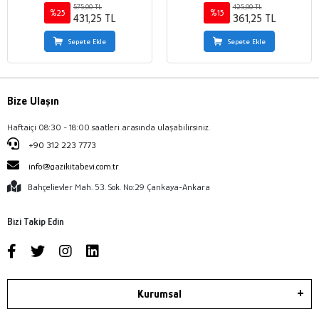
575,00 TL
425,00 TL
%25
%15
431,25 TL
361,25 TL
Sepete Ekle
Sepete Ekle
Bize Ulaşın
Haftaiçi 08:30 - 18:00 saatleri arasında ulaşabilirsiniz.
+90 312 223 7773
info@gazikitabevi.com.tr
Bahçelievler Mah. 53. Sok. No:29 Çankaya-Ankara
Bizi Takip Edin
Kurumsal