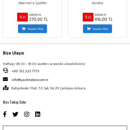
Algernon’a Çiçekler
Aynalar
360,00 TL
520,00 TL
%25
%20
270,00 TL
416,00 TL
Sepete Ekle
Sepete Ekle
Bize Ulaşın
Haftaiçi 08:30 - 18:00 saatleri arasında ulaşabilirsiniz.
+90 312 223 7773
info@gazikitabevi.com.tr
Bahçelievler Mah. 53. Sok. No:29 Çankaya-Ankara
Bizi Takip Edin