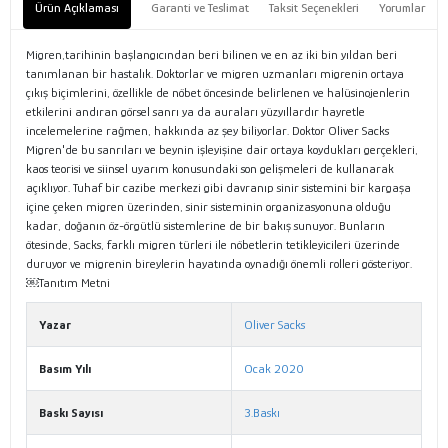
Ürün Açıklaması
Garanti ve Teslimat
Taksit Seçenekleri
Yorumlar
Migren,tarihinin başlangıcından beri bilinen ve en az iki bin yıldan beri
tanımlanan bir hastalık. Doktorlar ve migren uzmanları migrenin ortaya
çıkış biçimlerini, özellikle de nöbet öncesinde belirlenen ve halüsinojenlerin
etkilerini andıran görsel sanrı ya da auraları yüzyıllardır hayretle
incelemelerine rağmen, hakkında az şey biliyorlar. Doktor Oliver Sacks
Migren'de bu sanrıları ve beynin işleyişine dair ortaya koydukları gerçekleri,
kaos teorisi ve siinsel uyarım konusundaki son gelişmeleri de kullanarak
açıklıyor. Tuhaf bir cazibe merkezi gibi davranıp sinir sistemini bir kargaşa
içine çeken migren üzerinden, sinir sisteminin organizasyonuna olduğu
kadar, doğanın öz-örgütlü sistemlerine de bir bakış sunuyor. Bunların
ötesinde, Sacks, farklı migren türleri ile nöbetlerin tetikleyicileri üzerinde
duruyor ve migrenin bireylerin hayatında oynadığı önemli rolleri gösteriyor.
￼Tanıtım Metni
Yazar
Oliver Sacks
Basım Yılı
Ocak 2020
Baskı Sayısı
3.Baskı