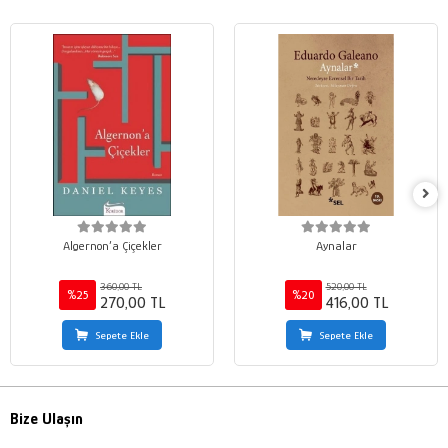
Algernon’a Çiçekler
Aynalar
360,00 TL
520,00 TL
%25
%20
270,00 TL
416,00 TL
Sepete Ekle
Sepete Ekle
Bize Ulaşın