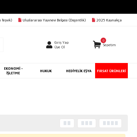
 Teşvik)
Uluslararası Yayınevi Belgesi (Doçentlik)
2025 Kaynakça
0
Giriş Yap
Sepetim
Üye Ol
EKONOMİ -
HUKUK
HEDİYELİK EŞYA
FIRSAT ÜRÜNLERİ
İŞLETME