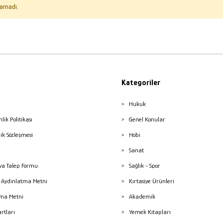
amadı.
Kategoriler
Hukuk
nlik Politikası
Genel Konular
lik Sözleşmesi
Hobi
Sanat
a Talep Formu
Sağlık - Spor
sı Aydınlatma Metni
Kırtasiye Ürünleri
ma Metni
Akademik
artları
Yemek Kitapları