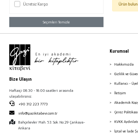
Ücretsiz Kargo
Ürün bulun
Seçimleri Temizle
Kurumsal
Hakkımızda
Gizlilik ve Güve
Bize Ulaşın
Kullanıcı - Üye
Haftaiçi 08:30 - 18:00 saatleri arasında
İletişim
ulaşabilirsiniz.
Akademik Kopy
+90 312 223 7773
Çerez Politika
info@gazikitabevi.com.tr
KVKK Aydınlat
Bahçelievler Mah. 53. Sok. No:29 Çankaya-
Ankara
İptal ve İade Ş