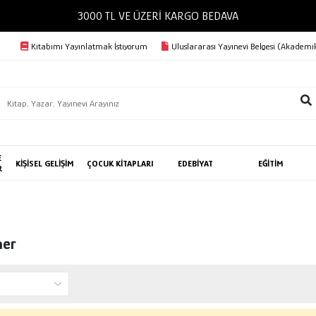
3000 TL VE ÜZERİ KARGO BEDAVA
Kitabımı Yayınlatmak İstiyorum
Uluslararası Yayınevi Belgesi (Akademik
E
KİŞİSEL GELİŞİM
ÇOCUK KİTAPLARI
EDEBİYAT
EĞİTİM
R
ner