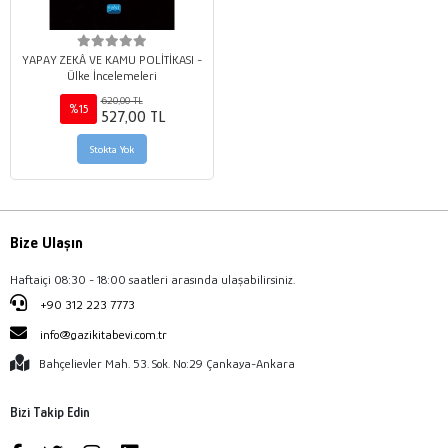
YAPAY ZEKÂ VE KAMU POLİTİKASI -
Ülke İncelemeleri
620,00 TL
%15
527,00 TL
Stokta Yok
Bize Ulaşın
Haftaiçi 08:30 - 18:00 saatleri arasında ulaşabilirsiniz.
+90 312 223 7773
info@gazikitabevi.com.tr
Bahçelievler Mah. 53. Sok. No:29 Çankaya-Ankara
Bizi Takip Edin