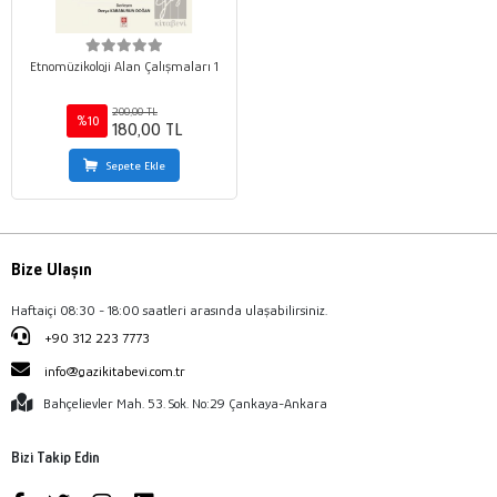
Etnomüzikoloji Alan Çalışmaları 1
200,00 TL
%10
180,00 TL
Sepete Ekle
Bize Ulaşın
Haftaiçi 08:30 - 18:00 saatleri arasında ulaşabilirsiniz.
+90 312 223 7773
info@gazikitabevi.com.tr
Bahçelievler Mah. 53. Sok. No:29 Çankaya-Ankara
Bizi Takip Edin