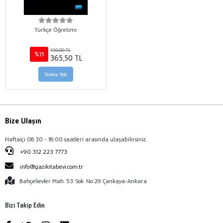
Türkçe Öğretimi
430,00 TL
%15
365,50 TL
Stokta Yok
Bize Ulaşın
Haftaiçi 08:30 - 18:00 saatleri arasında ulaşabilirsiniz.
+90 312 223 7773
info@gazikitabevi.com.tr
Bahçelievler Mah. 53. Sok. No:29 Çankaya-Ankara
Bizi Takip Edin