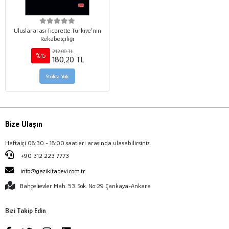
Uluslararası Ticarette Türkiye’nin
Rekabetçiliği
212,00 TL
%15
180,20 TL
Stokta Yok
Bize Ulaşın
Haftaiçi 08:30 - 18:00 saatleri arasında ulaşabilirsiniz.
+90 312 223 7773
info@gazikitabevi.com.tr
Bahçelievler Mah. 53. Sok. No:29 Çankaya-Ankara
Bizi Takip Edin