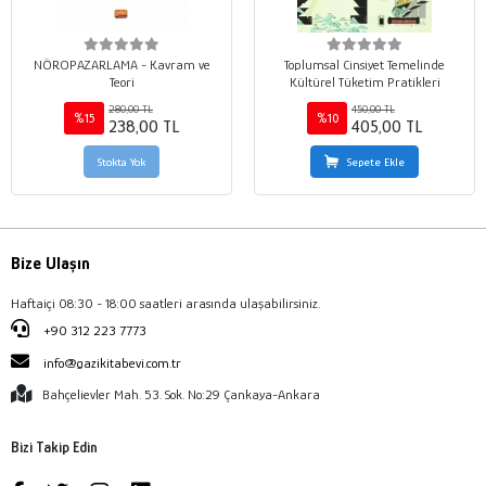
NÖROPAZARLAMA - Kavram ve
Toplumsal Cinsiyet Temelinde
Teori
Kültürel Tüketim Pratikleri
280,00 TL
450,00 TL
%15
%10
238,00 TL
405,00 TL
Stokta Yok
Sepete Ekle
Bize Ulaşın
Haftaiçi 08:30 - 18:00 saatleri arasında ulaşabilirsiniz.
+90 312 223 7773
info@gazikitabevi.com.tr
Bahçelievler Mah. 53. Sok. No:29 Çankaya-Ankara
Bizi Takip Edin