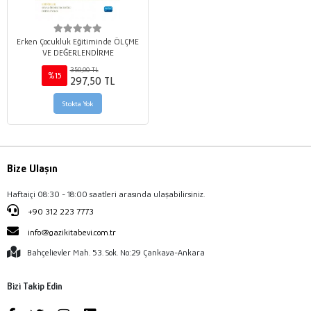
Erken Çocukluk Eğitiminde ÖLÇME
VE DEĞERLENDİRME
350,00 TL
%15
297,50 TL
Stokta Yok
Bize Ulaşın
Haftaiçi 08:30 - 18:00 saatleri arasında ulaşabilirsiniz.
+90 312 223 7773
info@gazikitabevi.com.tr
Bahçelievler Mah. 53. Sok. No:29 Çankaya-Ankara
Bizi Takip Edin