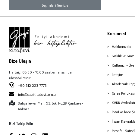
Seçimleri Temizle
Kurumsal
Hakkımızda
Gizlilik ve Güve
Bize Ulaşın
Kullanıcı - Üye
Haftaiçi 08:30 - 18:00 saatleri arasında
İletişim
ulaşabilirsiniz.
Akademik Kopy
+90 312 223 7773
Çerez Politika
info@gazikitabevi.com.tr
KVKK Aydınlat
Bahçelievler Mah. 53. Sok. No:29 Çankaya-
Ankara
İptal ve İade Ş
İnsan Kaynakl
Bizi Takip Edin
Mesafeli Satış 