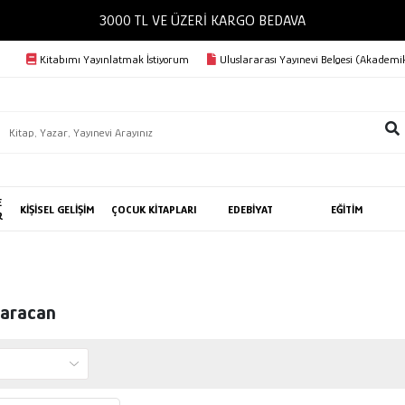
3000 TL VE ÜZERİ KARGO BEDAVA
Kitabımı Yayınlatmak İstiyorum
Uluslararası Yayınevi Belgesi (Akademik
E
KİŞİSEL GELİŞİM
ÇOCUK KİTAPLARI
EDEBİYAT
EĞİTİM
R
Karacan