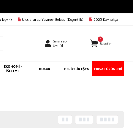
 Teşvik)
Uluslararası Yayınevi Belgesi (Doçentlik)
2025 Kaynakça
0
Giriş Yap
Sepetim
Üye Ol
EKONOMİ -
HUKUK
HEDİYELİK EŞYA
FIRSAT ÜRÜNLERİ
İŞLETME