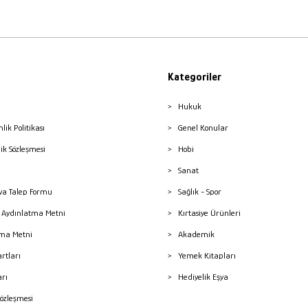
Kategoriler
Hukuk
nlik Politikası
Genel Konular
lik Sözleşmesi
Hobi
Sanat
a Talep Formu
Sağlık - Spor
sı Aydınlatma Metni
Kırtasiye Ürünleri
ma Metni
Akademik
artları
Yemek Kitapları
arı
Hediyelik Eşya
Sözleşmesi