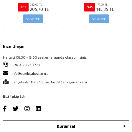
Management
242,00 TL
171,00 TL
%15
%15
205,70 TL
145,35 TL
Stokta Yok
Stokta Yok
Bize Ulaşın
Haftaiçi 08:30 - 18:00 saatleri arasında ulaşabilirsiniz.
+90 312 223 7773
info@gazikitabevi.com.tr
Bahçelievler Mah. 53. Sok. No:29 Çankaya-Ankara
Bizi Takip Edin
Kurumsal