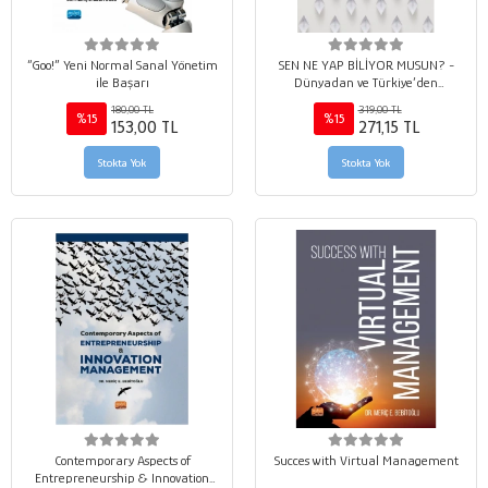
“Goo!” Yeni Normal Sanal Yönetim
SEN NE YAP BİLİYOR MUSUN? -
ile Başarı
Dünyadan ve Türkiye’den
Örneklerle Girişimcilik ve İnovasyon
180,00 TL
319,00 TL
Yönetimi
%15
%15
153,00 TL
271,15 TL
Stokta Yok
Stokta Yok
Contemporary Aspects of
Succes with Virtual Management
Entrepreneurship & Innovation