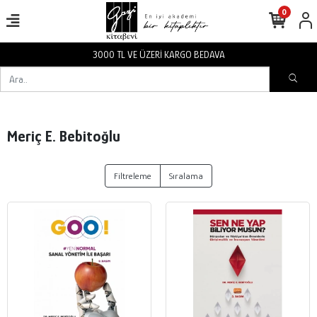
0
3000 TL VE ÜZERİ KARGO BEDAVA
Meriç E. Bebitoğlu
Filtreleme
Sıralama