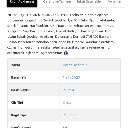
Ürün Açıklaması
Garanti ve Teslimat
Taksit Seçenekleri
Yorumlar
MERAKLI ÇOCUKLAR İÇİN 100 ZEKÂ OYUNU Zekâ oyunlarının eğlenceli
dünyasına hoş geldiniz! Meraklı Çocuklar İçin 100 Zekâ Oyunu kitabında;
Sihirli Piramit, Harf Sudoku, A B C Bağlama, Kelime Yerleştirme, Takuzu,
Anagram, Sayı Kartları, Kakuro, Amiral Battı gibi birçok oyun var. Tüm
Üstün Zekâlı Çocuklar ve Aileleri Dayanışma Derneği (TÜZAD) Başkanı
Hasan Topdemir tarafından hazırlanan bu kitaptaki oyunlarla problem
çözme; hızlı düşünme; şekilsel, sözel ve sayısal algılama yeteneklerinizi
geliştirecek, eğlenerek öğreneceksiniz.
Tanıtım Metni
Yazar
Hasan Topdemir
Basım Yılı
Mayıs 2023
Baskı Sayısı
2. Baskı
Cilt Tipi
Ciltsiz
Kağıt Tipi
2. Hamur
Sayfa Sayısı
128