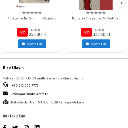
Türkiye'de İşçi Sınıfının Oluşumu
İktidarın Cinsiyeti ve Ak Kadınlar
340,00 TL
430,00 TL
%25
%25
255,00 TL
322,50 TL
Sepete Ekle
Sepete Ekle
Bize Ulaşın
Haftaiçi 08:30 - 18:00 saatleri arasında ulaşabilirsiniz.
+90 312 223 7773
info@gazikitabevi.com.tr
Bahçelievler Mah. 53. Sok. No:29 Çankaya-Ankara
Bizi Takip Edin