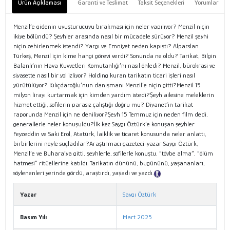
Ürün Açıklaması
Garanti ve Teslimat
Taksit Seçenekleri
Yorumlar
Menzil’e gidenin uyuşturucuyu bırakması için neler yapılıyor? Menzil niçin
ikiye bölündü? Şeyhler arasında nasıl bir mücadele sürüyor? Menzil şeyhi
niçin zehirlenmek istendi? Yargı ve Emniyet neden kapıştı? Alparslan
Türkeş, Menzil için kime hangi görevi verdi? Sonunda ne oldu? Tarikat, Bilgin
Balanlı’nın Hava Kuvvetleri Komutanlığı’nı nasıl önledi? Menzil, bürokrasi ve
siyasette nasıl bir yol izliyor? Holding kuran tarikatın ticari işleri nasıl
yürütülüyor? Kılıçdaroğlu’nun danışmanı Menzil’e niçin gitti?Menzil 15
milyon lirayı kurtarmak için kimden yardım istedi?Şeyh ailesine meleklerin
hizmet ettiği, sofilerin parasız çalıştığı doğru mu? Diyanet’in tarikat
raporunda Menzil için ne deniliyor?Şeyh 15 Temmuz için neden film dedi,
generallerle neler konuşuldu?İlk kez Saygı Öztürk’e konuşan şeyhler
Feyzeddin ve Saki Erol, Atatürk, laiklik ve ticaret konusunda neler anlattı,
birbirlerini neyle suçladılar?Araştırmacı gazeteci-yazar Saygı Öztürk,
Menzil’e ve Buhara’ya gitti, şeyhlerle, sofilerle konuştu, “tövbe alma”, “ölüm
hatmesi” ritüellerine katıldı. Tarikatın dününü, bugününü, yaşananları,
söylenenleri yerinde gördü, araştırdı, yaşadı ve yazdı.
Tanıtım Metni
Yazar
Saygı Öztürk
Basım Yılı
Mart 2025