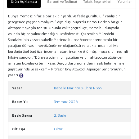
Ürün Açıklaması
Garanti ve Teslimat
Taksit Seçenekleri
Yorumlar
Dünya Memo için fazla parlak bir yerdi. Ve fazla gürültülü. “Yanlış bir
gezegende yaşıyor olmalıyım,” diye düşünüyordu Memo. Derken bir gün
Ahtapot Maya’yla tanıştı. Onunla vakit geçirdikçe, Memo bu dünyada
aslında hiç de yalnız olmadığını keşfedecekti. Çok sevilen Müzedeki
Sandalye’nin yazarı Isabelle Marinov, bu kez Asperger sendromlu bir
çocuğun dünyasını yeryüzünün en olağanüstü yaratıklarından biriyle
kurduğu özel bağ üzerinden anlatan, incelikle örülmüş, masalsı bir resimli
hikâye sunuyor. “Dünyayı otizmli bir çocuğun ve bir ahtapotun gözünden
anlatan büyüleyici bir hikâye. Duygu durumuna dair nazik betimlemeler
gayet yerinde ve zekice.” – Profesör Tony Attwood, Asperger Sendromu’nun
yazarı
Tanıtım Metni
Yazar
Isabelle Marinov & Chris Nixon
Basım Yılı
Temmuz 2026
Baskı Sayısı
2. Baskı
Cilt Tipi
Ciltsiz