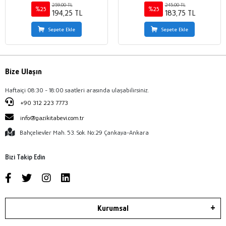
259,00 TL
245,00 TL
%25
%25
194,25 TL
183,75 TL
Sepete Ekle
Sepete Ekle
Bize Ulaşın
Haftaiçi 08:30 - 18:00 saatleri arasında ulaşabilirsiniz.
+90 312 223 7773
info@gazikitabevi.com.tr
Bahçelievler Mah. 53. Sok. No:29 Çankaya-Ankara
Bizi Takip Edin
Kurumsal