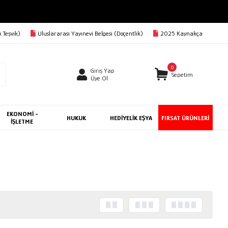
 Teşvik)
Uluslararası Yayınevi Belgesi (Doçentlik)
2025 Kaynakça
0
Giriş Yap
Sepetim
Üye Ol
EKONOMİ -
HUKUK
HEDİYELİK EŞYA
FIRSAT ÜRÜNLERİ
İŞLETME