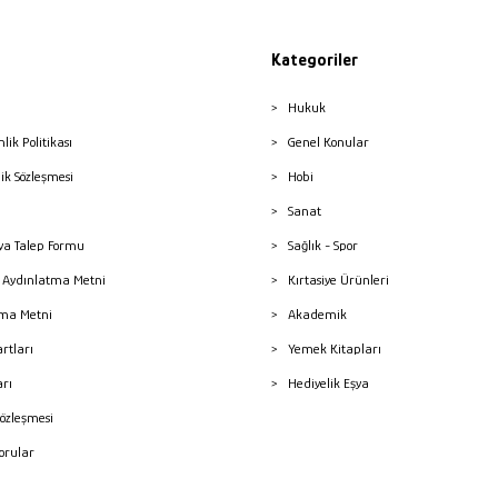
Kategoriler
Hukuk
nlik Politikası
Genel Konular
lik Sözleşmesi
Hobi
Sanat
a Talep Formu
Sağlık - Spor
sı Aydınlatma Metni
Kırtasiye Ürünleri
ma Metni
Akademik
artları
Yemek Kitapları
arı
Hediyelik Eşya
Sözleşmesi
Sorular