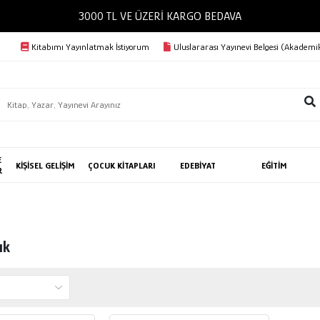
3000 TL VE ÜZERİ KARGO BEDAVA
Kitabımı Yayınlatmak İstiyorum
Uluslararası Yayınevi Belgesi (Akademik
E
KİŞİSEL GELİŞİM
ÇOCUK KİTAPLARI
EDEBİYAT
EĞİTİM
R
ık