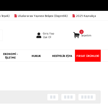
 Teşvik)
Uluslararası Yayınevi Belgesi (Doçentlik)
2025 Kaynakça
0
Giriş Yap
Sepetim
Üye Ol
EKONOMİ -
HUKUK
HEDİYELİK EŞYA
FIRSAT ÜRÜNLERİ
İŞLETME