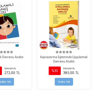
ı Davranış Analizi
Kaynaştırma Eğitiminde Uygulamalı
Davranış Analizi
320,00 TL
550,00 TL
%30
272,00 TL
385,00 TL
Stokta Yok
Stokta Yok