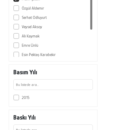
Özgül Aldemir
Serhat Odluyurt
Veysel Aksoy
Ali Kaymak
Emre Ünlü
Esin Pektaş Karabekir
Esra Orum Çattık
Basım Yılı
Gökhan İnce
Özge Ünlü
Şerife Şahin
2015
Baskı Yılı