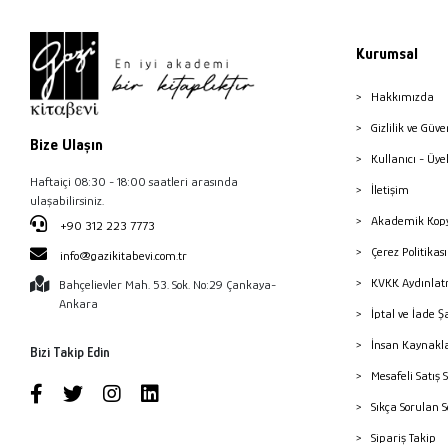
Kurumsal
Hakkımızda
Gizlilik ve Güve
Bize Ulaşın
Kullanıcı - Üye
Haftaiçi 08:30 - 18:00 saatleri arasında
İletişim
ulaşabilirsiniz.
Akademik Kopy
+90 312 223 7773
Çerez Politika
info@gazikitabevi.com.tr
KVKK Aydınlat
Bahçelievler Mah. 53. Sok. No:29 Çankaya-
Ankara
İptal ve İade Ş
İnsan Kaynakl
Bizi Takip Edin
Mesafeli Satış 
Sıkça Sorulan 
Sipariş Takip