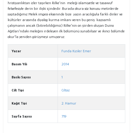
hristiyanlıktan izler taşırken Rilke'nin meleği islamiyetle ve tasavvuf
felsefesiyle derin bir ilişki içindedir. Burada okura söz konusu metinlerde
saptadığımız Melek imgesi ekseninde bize yazın aracılığıyla farklı dinler ve
kültürler arasında diyalog kurma imkanı veren bu geniş kapsamlı
çalışmanın ancak (bitirebildiğimiz) Rilke'nin on şiirden oluşan Duino
Ağıtları'ndaki meleğini irdeleyen ilk bölümünü sunabiliyor ve ikinci bölümde
okur'la yeniden görüşmeyi umuyoruz.
Yazar
Funda Kızıler Emer
Basım Yılı
2014
Baskı Sayısı
1
Cilt Tipi
Ciltsiz
Kağıt Tipi
2. Hamur
Sayfa Sayısı
719