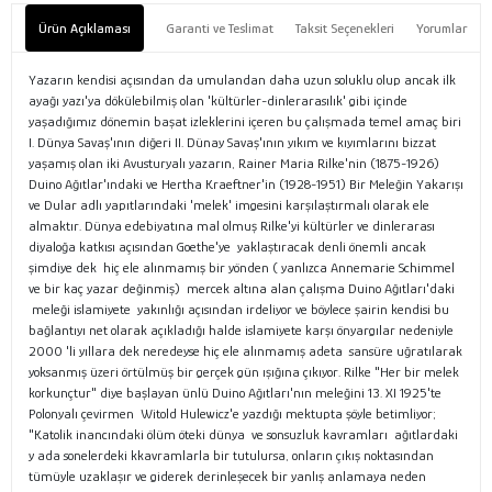
Ürün Açıklaması
Garanti ve Teslimat
Taksit Seçenekleri
Yorumlar
Yazarın kendisi açısından da umulandan daha uzun soluklu olup ancak ilk
ayağı yazı'ya dökülebilmiş olan 'kültürler-dinlerarasılık' gibi içinde
yaşadığımız dönemin başat izleklerini içeren bu çalışmada temel amaç biri
I. Dünya Savaş'ının diğeri II. Dünay Savaş'ının yıkım ve kıyımlarını bizzat
yaşamış olan iki Avusturyalı yazarın, Rainer Maria Rilke'nin (1875-1926)
Duino Ağıtlar'ındaki ve Hertha Kraeftner'in (1928-1951) Bir Meleğin Yakarışı
ve Dular adlı yapıtlarındaki 'melek' imgesini karşılaştırmalı olarak ele
almaktır. Dünya edebiyatına mal olmuş Rilke'yi kültürler ve dinlerarası
diyaloğa katkısı açısından Goethe'ye yaklaştıracak denli önemli ancak
şimdiye dek hiç ele alınmamış bir yönden ( yanlızca Annemarie Schimmel
ve bir kaç yazar değinmiş) mercek altına alan çalışma Duino Ağıtları'daki
meleği islamiyete yakınlığı açısından irdeliyor ve böylece şairin kendisi bu
bağlantıyı net olarak açıkladığı halde islamiyete karşı önyargılar nedeniyle
2000 'li yıllara dek neredeyse hiç ele alınmamış adeta sansüre uğratılarak
yoksanmış üzeri örtülmüş bir gerçek gün ışığına çıkıyor. Rilke "Her bir melek
korkunçtur" diye başlayan ünlü Duino Ağıtları'nın meleğini 13. XI 1925'te
Polonyalı çevirmen Witold Hulewicz'e yazdığı mektupta şöyle betimliyor;
"Katolik inancındaki ölüm öteki dünya ve sonsuzluk kavramları ağıtlardaki
y ada sonelerdeki kkavramlarla bir tutulursa, onların çıkış noktasından
tümüyle uzaklaşır ve giderek derinleşecek bir yanlış anlamaya neden