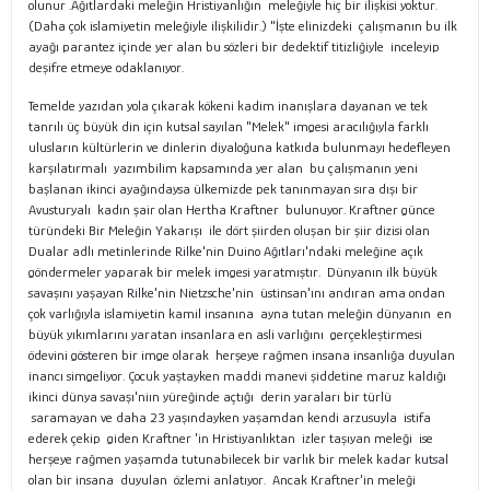
olunur .Ağıtlardaki meleğin Hristiyanlığın meleğiyle hiç bir ilişkisi yoktur.
(Daha çok islamiyetin meleğiyle ilişkilidir.) "İşte elinizdeki çalışmanın bu ilk
ayağı parantez içinde yer alan bu sözleri bir dedektif titizliğiyle inceleyip
deşifre etmeye odaklanıyor.
Temelde yazıdan yola çıkarak kökeni kadim inanışlara dayanan ve tek
tanrılı üç büyük din için kutsal sayılan "Melek" imgesi aracılığıyla farklı
ulusların kültürlerin ve dinlerin diyaloğuna katkıda bulunmayı hedefleyen
karşılatırmalı yazımbilim kapsamında yer alan bu çalışmanın yeni
başlanan ikinci ayağındaysa ülkemizde pek tanınmayan sıra dışı bir
Avusturyalı kadın şair olan Hertha Kraftner bulunuyor. Kraftner günce
türündeki Bir Meleğin Yakarışı ile dört şiirden oluşan bir şiir dizisi olan
Dualar adlı metinlerinde Rilke'nin Duino Ağıtları'ndaki meleğine açık
göndermeler yaparak bir melek imgesi yaratmıştır. Dünyanın ilk büyük
savaşını yaşayan Rilke'nin Nietzsche'nin üstinsan'ını andıran ama ondan
çok varlığıyla islamiyetin kamil insanına ayna tutan meleğin dünyanın en
büyük yıkımlarını yaratan insanlara en asli varlığını gerçekleştirmesi
ödevini gösteren bir imge olarak herşeye rağmen insana insanlığa duyulan
inancı simgeliyor. Çocuk yaştayken maddi manevi şiddetine maruz kaldığı
ikinci dünya savaşı'niın yüreğinde açtığı derin yaraları bir türlü
saramayan ve daha 23 yaşındayken yaşamdan kendi arzusuyla istifa
ederek çekip giden Kraftner 'in Hristiyanlıktan izler taşıyan meleği ise
herşeye rağmen yaşamda tutunabilecek bir varlık bir melek kadar kutsal
olan bir insana duyulan özlemi anlatıyor. Ancak Kraftner'in meleği