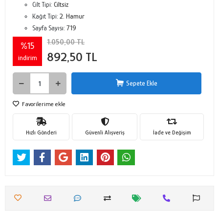
Cilt Tipi:
Ciltsiz
Kağıt Tipi:
2. Hamur
Sayfa Sayısı:
719
1.050,00 TL
%15
892,50 TL
indirim
Sepete Ekle
Favorilerime ekle
Hızlı Gönderi
Güvenli Alışveriş
İade ve Değişim