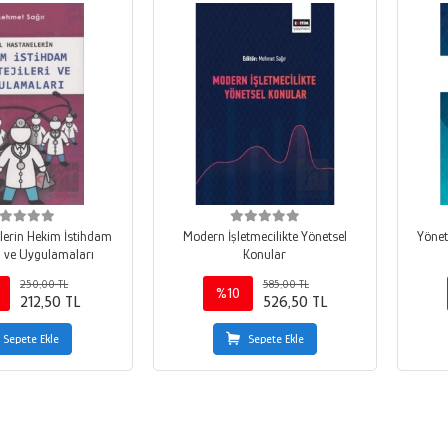
lerin Hekim İstihdam
Modern İşletmecilikte Yönetsel
Yönet
ri ve Uygulamaları
Konular
250,00 TL
585,00 TL
%10
212,50 TL
526,50 TL
Sepete Ekle
Sepete Ekle