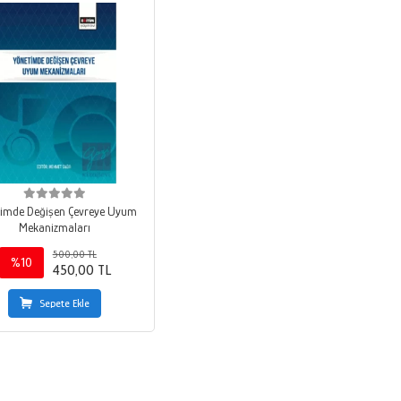
imde Değişen Çevreye Uyum
Mekanizmaları
500,00 TL
%10
450,00 TL
Sepete Ekle