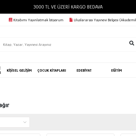
3000 TL VE ÜZERİ KARGO BEDAVA
Kitabımı Yayınlatmak İstiyorum
Uluslararası Yayınevi Belgesi (Akademik
E
KİŞİSEL GELİŞİM
ÇOCUK KİTAPLARI
EDEBİYAT
EĞİTİM
R
ağır