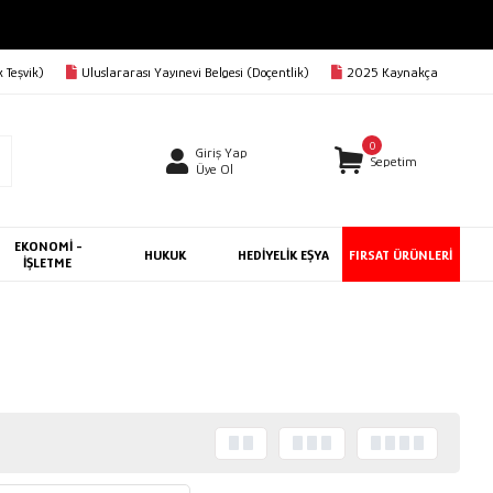
 Teşvik)
Uluslararası Yayınevi Belgesi (Doçentlik)
2025 Kaynakça
0
Giriş Yap
Sepetim
Üye Ol
EKONOMİ -
HUKUK
HEDİYELİK EŞYA
FIRSAT ÜRÜNLERİ
İŞLETME