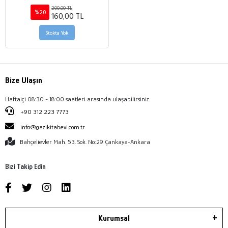
200,00 TL
%20
160,00 TL
Stokta Yok
Bize Ulaşın
Haftaiçi 08:30 - 18:00 saatleri arasında ulaşabilirsiniz.
+90 312 223 7773
info@gazikitabevi.com.tr
Bahçelievler Mah. 53. Sok. No:29 Çankaya-Ankara
Bizi Takip Edin
Kurumsal