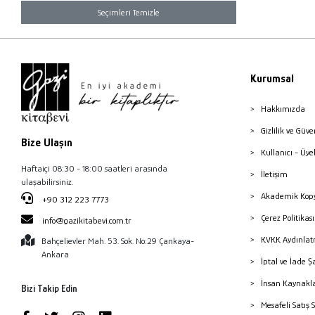
Seçimleri Temizle
Kurumsal
Hakkımızda
Gizlilik ve Güve
Bize Ulaşın
Kullanıcı - Üye
Haftaiçi 08:30 - 18:00 saatleri arasında
İletişim
ulaşabilirsiniz.
Akademik Kopy
+90 312 223 7773
Çerez Politika
info@gazikitabevi.com.tr
KVKK Aydınlat
Bahçelievler Mah. 53. Sok. No:29 Çankaya-
Ankara
İptal ve İade Ş
İnsan Kaynakl
Bizi Takip Edin
Mesafeli Satış 