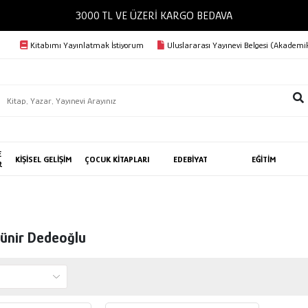
3000 TL VE ÜZERİ KARGO BEDAVA
Kitabımı Yayınlatmak İstiyorum
Uluslararası Yayınevi Belgesi (Akademik
E
KİŞİSEL GELİŞİM
ÇOCUK KİTAPLARI
EDEBİYAT
EĞİTİM
R
ünir Dedeoğlu