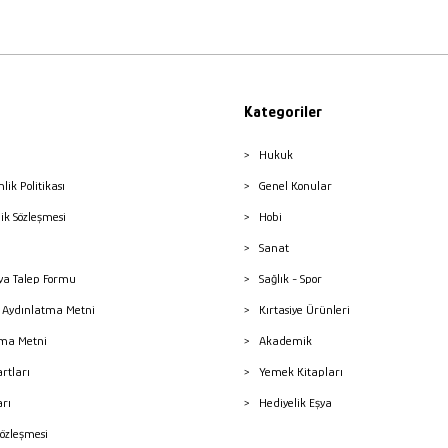
Kategoriler
Hukuk
nlik Politikası
Genel Konular
lik Sözleşmesi
Hobi
Sanat
a Talep Formu
Sağlık - Spor
sı Aydınlatma Metni
Kırtasiye Ürünleri
ma Metni
Akademik
artları
Yemek Kitapları
arı
Hediyelik Eşya
Sözleşmesi