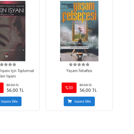
 İsyanı İçin Toplumsal
Yaşam Felsefesi
kın İsyanı
80,00 TL
80,00 TL
%30
56,00 TL
56,00 TL
Sepete Ekle
Sepete Ekle