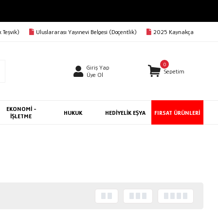
 Teşvik)
Uluslararası Yayınevi Belgesi (Doçentlik)
2025 Kaynakça
0
Giriş Yap
Sepetim
Üye Ol
EKONOMİ -
HUKUK
HEDİYELİK EŞYA
FIRSAT ÜRÜNLERİ
İŞLETME