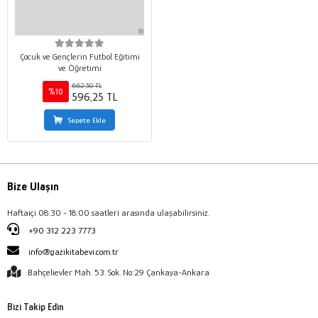
Çocuk ve Gençlerin Futbol Eğitimi
ve Öğretimi
662,50 TL
%10
596,25 TL
Sepete Ekle
Bize Ulaşın
Haftaiçi 08:30 - 18:00 saatleri arasında ulaşabilirsiniz.
+90 312 223 7773
info@gazikitabevi.com.tr
Bahçelievler Mah. 53. Sok. No:29 Çankaya-Ankara
Bizi Takip Edin