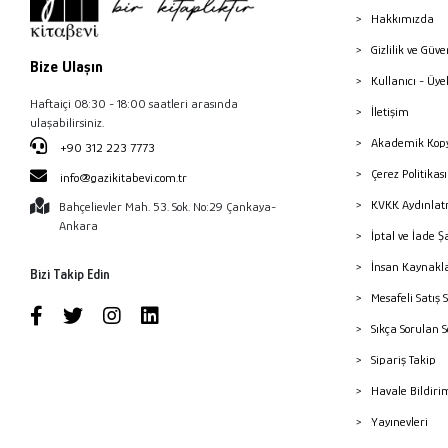
Hakkımızda
Gizlilik ve Güve
Bize Ulaşın
Kullanıcı - Üye
Haftaiçi 08:30 - 18:00 saatleri arasında
İletişim
ulaşabilirsiniz.
Akademik Kopy
+90 312 223 7773
Çerez Politika
info@gazikitabevi.com.tr
KVKK Aydınlat
Bahçelievler Mah. 53. Sok. No:29 Çankaya-
Ankara
İptal ve İade Ş
İnsan Kaynakl
Bizi Takip Edin
Mesafeli Satış 
Sıkça Sorulan 
Sipariş Takip
Havale Bildiri
Yayınevleri