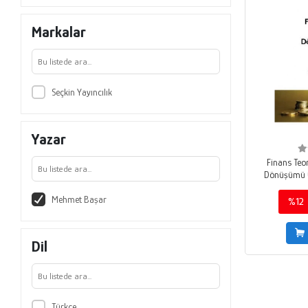
Markalar
Seçkin Yayıncılık
Yazar
Finans Teor
Dönüşümü Ü
Kavram – U
Mehmet Başar
%12
Dil
Türkçe