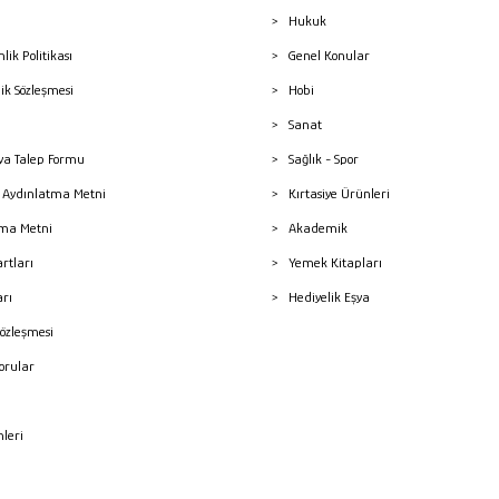
Hukuk
nlik Politikası
Genel Konular
lik Sözleşmesi
Hobi
Sanat
a Talep Formu
Sağlık - Spor
sı Aydınlatma Metni
Kırtasiye Ürünleri
ma Metni
Akademik
artları
Yemek Kitapları
arı
Hediyelik Eşya
Sözleşmesi
Sorular
mleri