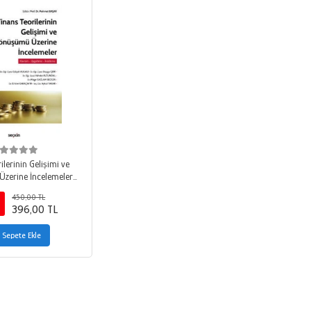
ilerinin Gelişimi ve
zerine İncelemeler
ygulama – İnceleme
450,00 TL
396,00 TL
Sepete Ekle