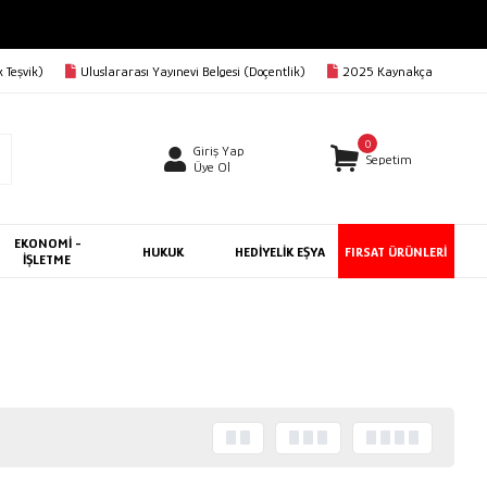
 Teşvik)
Uluslararası Yayınevi Belgesi (Doçentlik)
2025 Kaynakça
0
Giriş Yap
Sepetim
Üye Ol
EKONOMİ -
HUKUK
HEDİYELİK EŞYA
FIRSAT ÜRÜNLERİ
İŞLETME