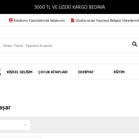
3000 TL VE ÜZERİ KARGO BEDAVA
Kitabımı Yayınlatmak İstiyorum
Uluslararası Yayınevi Belgesi (Akademik
E
KİŞİSEL GELİŞİM
ÇOCUK KİTAPLARI
EDEBİYAT
EĞİTİM
R
aşar