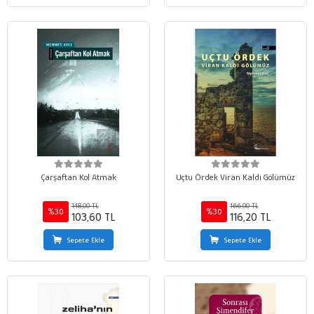
Çarşaftan Kol Atmak
Uçtu Ördek Viran Kaldı Gölümüz
148,00 TL
166,00 TL
%30
%30
103,60 TL
116,20 TL
Sepete Ekle
Sepete Ekle