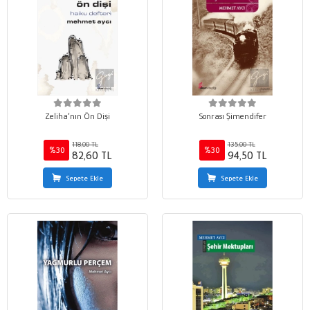
Zeliha’nın Ön Dişi
Sonrası Şimendifer
118,00 TL
135,00 TL
%30
%30
82,60 TL
94,50 TL
Sepete Ekle
Sepete Ekle