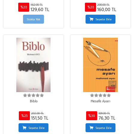
162,00 TL
200,00 TL
%20
%20
129,60 TL
160,00 TL
Stokta Yok
Sepete Ekle
Biblo
Mesafe Ayarı
202,00 TL
109,00 TL
%25
%30
151,50 TL
76,30 TL
Sepete Ekle
Sepete Ekle