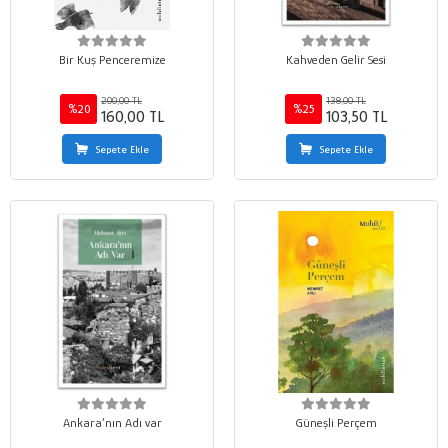
Bir Kuş Penceremize
Kahveden Gelir Sesi
200,00 TL
138,00 TL
%20
%25
160,00 TL
103,50 TL
Sepete Ekle
Sepete Ekle
Ankara’nın Adı var
Güneşli Perçem