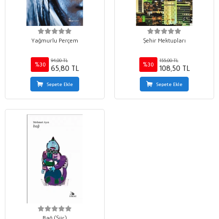
Yağmurlu Perçem
Şehir Mektupları
94,00 TL
155,00 TL
%30
%30
65,80 TL
108,50 TL
Sepete Ekle
Sepete Ekle
Bağ (Şiir)