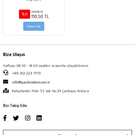
130,00 TL
%15
110,50 TL
Stokta Yok
Bize Ulaşın
Haftaiçi 08:30 - 18:00 saatleri arasında ulaşabilirsiniz.
+90 312 223 7773
info@gazikitabevi.com.tr
Bahçelievler Mah. 53. Sok. No:29 Çankaya-Ankara
Bizi Takip Edin