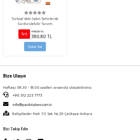
Türkiye’deki Sakin Şehirlerde
Sürdürülebilir Turizm
448,00 TL
%15
380,80 TL
Stokta Yok
Bize Ulaşın
Haftaiçi 08:30 - 18:00 saatleri arasında ulaşabilirsiniz.
+90 312 223 7773
info@gazikitabevi.com.tr
Bahçelievler Mah. 53. Sok. No:29 Çankaya-Ankara
Bizi Takip Edin