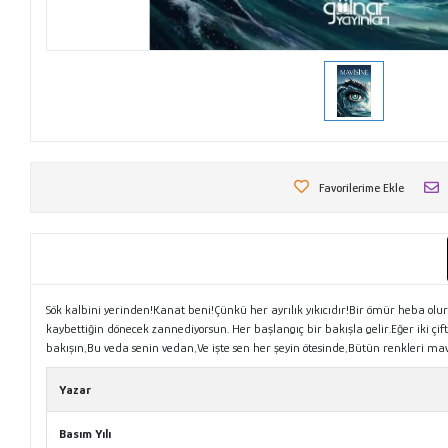
Favorilerime Ekle
Sök kalbini yerinden!Kanat beni!Çünkü her ayrılık yıkıcıdır!Bir ömür heba 
kaybettiğin dönecek zannediyorsun. Her başlangıç bir bakışla gelir.Eğer iki 
bakışın,Bu veda senin vedan,Ve işte sen her şeyin ötesinde,Bütün renkleri mav
Yazar
Basım Yılı