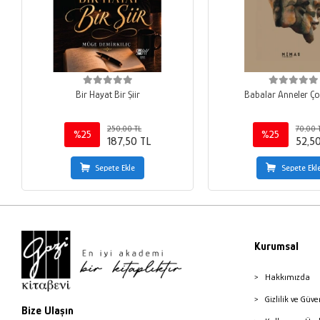
Bir Hayat Bir Şiir
Babalar Anneler Ço
250,00 TL
70,00 
%25
%25
187,50 TL
52,5
Sepete Ekle
Sepete Ekl
Kurumsal
Hakkımızda
Gizlilik ve Güve
Bize Ulaşın