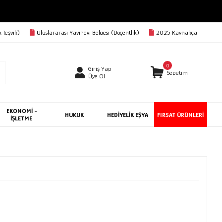
 Teşvik)
Uluslararası Yayınevi Belgesi (Doçentlik)
2025 Kaynakça
0
Giriş Yap
Sepetim
Üye Ol
EKONOMİ -
HUKUK
HEDİYELİK EŞYA
FIRSAT ÜRÜNLERİ
İŞLETME