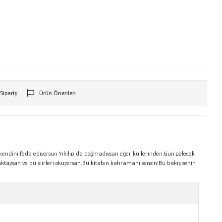
 Sipariş
Ürün Önerileri
r
kendini feda ediyorsun.Yıkılıp da doğmadıysan eğer küllerinden,Gün gelecek
aktaysan ve bu şiirleri okuyorsan,Bu kitabın kahramanı sensin!Bu bakış senin