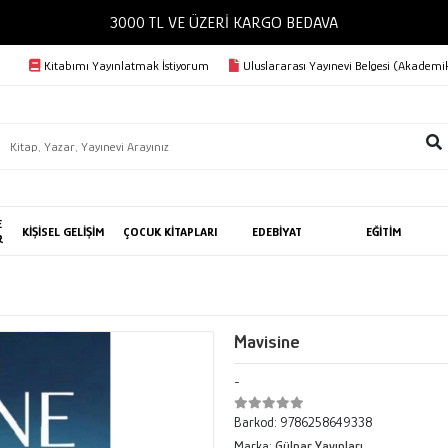
3000 TL VE ÜZERİ KARGO BEDAVA
Kitabımı Yayınlatmak İstiyorum
Uluslararası Yayınevi Belgesi (Akademik
E
KİŞİSEL GELİŞİM
ÇOCUK KİTAPLARI
EDEBİYAT
EĞİTİM
R
Mavisine
-
Barkod:
9786258649338
Marka:
Gülnar Yayınları