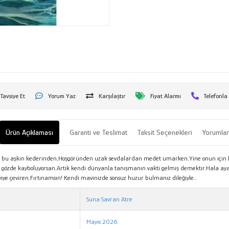
Tavsiye Et
Yorum Yaz
Karşılaştır
Fiyat Alarmı
Telefonla
Ürün Açıklaması
Garanti ve Teslimat
Taksit Seçenekleri
Yorumla
olur bu aşkın kederinden,Hoşgöründen uzak sevdalardan medet umarken,Yine onun için 
çift gözde kayboluyorsan,Artık kendi dünyanla tanışmanın vakti gelmiş demektir.Hala ay
iye çeviren,Fırtınamsın! Kendi mavinizde sonsuz huzur bulmanız dileğiyle...
Suna Savran Atre
Mayıs 2026