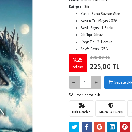
Kategori:
Şiir
Yazar:
Suna Savran Atre
Basım Yılı:
Mayıs 2026
Baskı Sayısı:
1. Baskı
Cilt Tipi:
Ciltsiz
Kağıt Tipi:
2. Hamur
Sayfa Sayısı:
256
300,00 TL
%25
225,00 TL
indirim
Sepete Ekl
Favorilerime ekle
Hızlı Gönderi
Güvenli Alışveriş