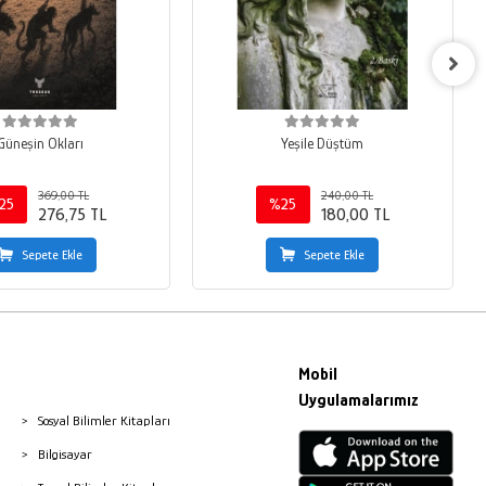
Güneşin Okları
Yeşile Düştüm
369,00 TL
240,00 TL
25
%25
276,75 TL
180,00 TL
Sepete Ekle
Sepete Ekle
Mobil
Uygulamalarımız
Sosyal Bilimler Kitapları
Bilgisayar