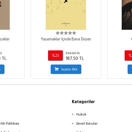
cuklar
Yaşamaklar İçinde Bana Düşen
TL
250,00 TL
%25
%
0 TL
187,50 TL
e
Sepete Ekle
Kategoriler
Hukuk
nlik Politikası
Genel Konular