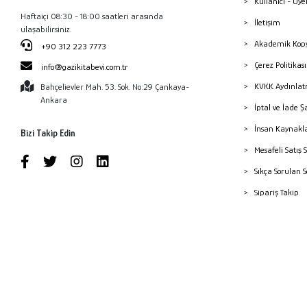
Kullanıcı - Üye
Haftaiçi 08:30 - 18:00 saatleri arasında
İletişim
ulaşabilirsiniz.
Akademik Kopy
+90 312 223 7773
Çerez Politika
info@gazikitabevi.com.tr
KVKK Aydınlat
Bahçelievler Mah. 53. Sok. No:29 Çankaya-
Ankara
İptal ve İade Ş
İnsan Kaynakl
Bizi Takip Edin
Mesafeli Satış 
Sıkça Sorulan 
Sipariş Takip
Havale Bildiri
Yayınevleri