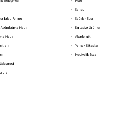
lik Sözleşmesi
Hobi
Sanat
a Talep Formu
Sağlık - Spor
sı Aydınlatma Metni
Kırtasiye Ürünleri
ma Metni
Akademik
artları
Yemek Kitapları
arı
Hediyelik Eşya
Sözleşmesi
Sorular
mleri
superKET E-ticaret ve Pazaryeri Entegrasyon Çözümleri