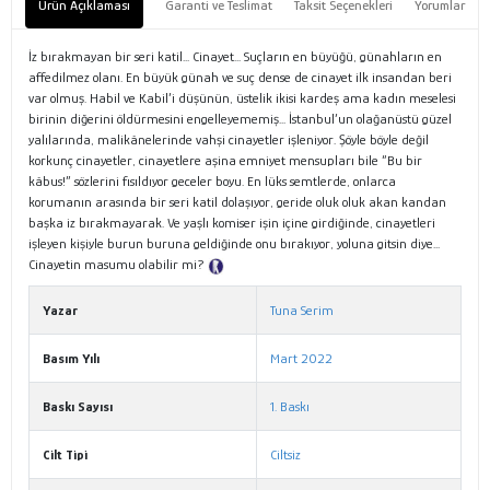
Ürün Açıklaması
Garanti ve Teslimat
Taksit Seçenekleri
Yorumlar
İz bırakmayan bir seri katil... Cinayet... Suçların en büyüğü, günahların en
affedilmez olanı. En büyük günah ve suç dense de cinayet ilk insandan beri
var olmuş. Habil ve Kabil’i düşünün, üstelik ikisi kardeş ama kadın meselesi
birinin diğerini öldürmesini engelleyememiş... İstanbul’un olağanüstü güzel
yalılarında, malikânelerinde vahşi cinayetler işleniyor. Şöyle böyle değil
korkunç cinayetler, cinayetlere aşina emniyet mensupları bile “Bu bir
kâbus!” sözlerini fısıldıyor geceler boyu. En lüks semtlerde, onlarca
korumanın arasında bir seri katil dolaşıyor, geride oluk oluk akan kandan
başka iz bırakmayarak. Ve yaşlı komiser işin içine girdiğinde, cinayetleri
işleyen kişiyle burun buruna geldiğinde onu bırakıyor, yoluna gitsin diye...
Cinayetin masumu olabilir mi?
Tanıtım Metni
Yazar
Tuna Serim
Basım Yılı
Mart 2022
Baskı Sayısı
1. Baskı
Cilt Tipi
Ciltsiz