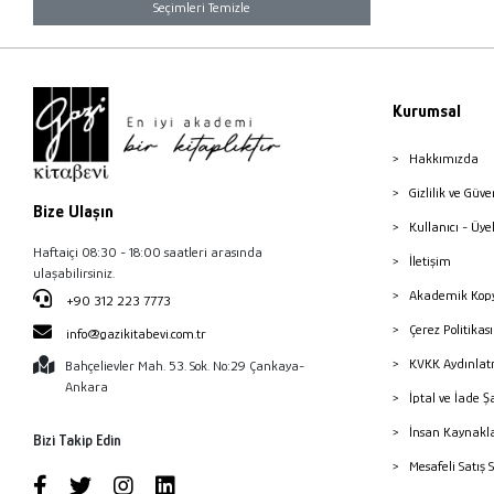
Seçimleri Temizle
Kurumsal
Hakkımızda
Gizlilik ve Güve
Bize Ulaşın
Kullanıcı - Üye
Haftaiçi 08:30 - 18:00 saatleri arasında
İletişim
ulaşabilirsiniz.
Akademik Kopy
+90 312 223 7773
Çerez Politika
info@gazikitabevi.com.tr
KVKK Aydınlat
Bahçelievler Mah. 53. Sok. No:29 Çankaya-
Ankara
İptal ve İade Ş
İnsan Kaynakl
Bizi Takip Edin
Mesafeli Satış 