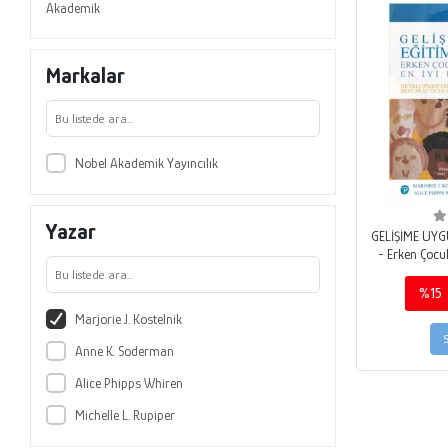
Akademik
Markalar
Nobel Akademik Yayıncılık
Yazar
GELİŞİME UY
- Erken Çocuk
Uygulamalar
APPROPRIATE
%15
Practices 
Marjorie J. Kostelnik
E
Anne K. Soderman
Alice Phipps Whiren
Michelle L. Rupiper