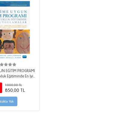
GUN EĞİTİM PROGRAMI
luk Eğitiminde En İyi
 / DEVELOPMENTALLY
1.000,00 TL
 CURRICULUM - Best
850,00 TL
in Early Childhood
ducation
Stokta Yok