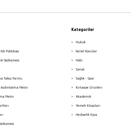
Kategoriler
Hukuk
nlik Politikası
Genel Konular
lik Sözleşmesi
Hobi
Sanat
a Talep Formu
Sağlık - Spor
sı Aydınlatma Metni
Kırtasiye Ürünleri
ma Metni
Akademik
artları
Yemek Kitapları
arı
Hediyelik Eşya
Sözleşmesi