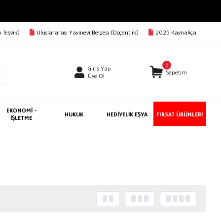
 Teşvik)
Uluslararası Yayınevi Belgesi (Doçentlik)
2025 Kaynakça
0
Giriş Yap
Sepetim
Üye Ol
EKONOMİ -
HUKUK
HEDİYELİK EŞYA
FIRSAT ÜRÜNLERİ
İŞLETME