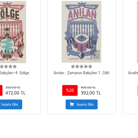
ekçileri-4: Gölge
Anılan : Zamanın Bekçileri 1 : Ciltli
Anahta
590,00 TL
490,00 TL
%20
472,00 TL
392,00 TL
Sepete Ekle
Sepete Ekle