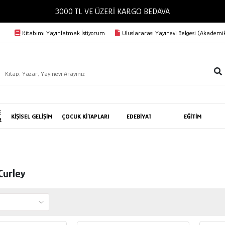
3000 TL VE ÜZERİ KARGO BEDAVA
Kitabımı Yayınlatmak İstiyorum
Uluslararası Yayınevi Belgesi (Akademik
E
KİŞİSEL GELİŞİM
ÇOCUK KİTAPLARI
EDEBİYAT
EĞİTİM
R
Curley