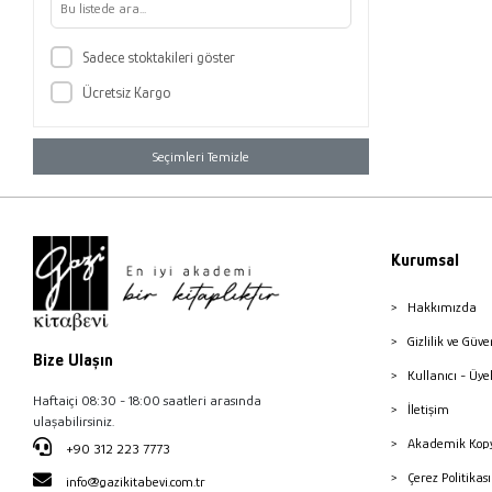
Sadece stoktakileri göster
Ücretsiz Kargo
Seçimleri Temizle
Kurumsal
Hakkımızda
Gizlilik ve Güve
Bize Ulaşın
Kullanıcı - Üye
Haftaiçi 08:30 - 18:00 saatleri arasında
İletişim
ulaşabilirsiniz.
Akademik Kopy
+90 312 223 7773
Çerez Politika
info@gazikitabevi.com.tr