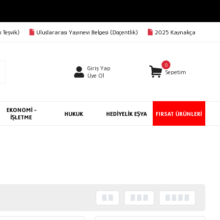
 Teşvik)
Uluslararası Yayınevi Belgesi (Doçentlik)
2025 Kaynakça
0
Giriş Yap
Sepetim
Üye Ol
EKONOMİ -
HUKUK
HEDİYELİK EŞYA
FIRSAT ÜRÜNLERİ
İŞLETME