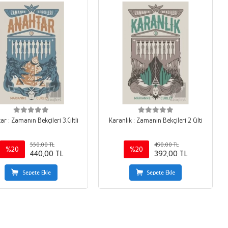
r : Zamanın Bekçileri 3.Ciltli
Karanlık : Zamanın Bekçileri 2 Cilti
550,00 TL
490,00 TL
%20
%20
440,00 TL
392,00 TL
Sepete Ekle
Sepete Ekle