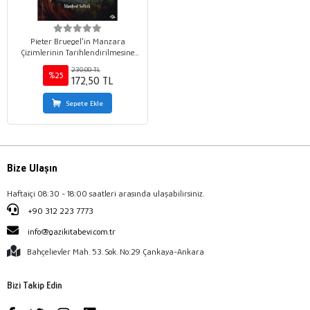
Pieter Bruegel’in Manzara
Çizimlerinin Tarihlendirilmesine
Yeniden Bakış ve Yeni Bir Keşif
230,00 TL
%25
172,50 TL
Sepete Ekle
Bize Ulaşın
Haftaiçi 08:30 - 18:00 saatleri arasında ulaşabilirsiniz.
+90 312 223 7773
info@gazikitabevi.com.tr
Bahçelievler Mah. 53. Sok. No:29 Çankaya-Ankara
Bizi Takip Edin