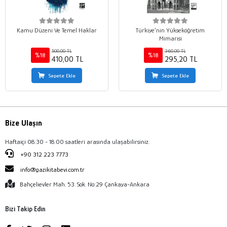
Kamu Düzeni Ve Temel Haklar
Türkiye’nin Yükseköğretim
Mimarisi
500,00 TL
360,00 TL
%18
%18
410,00 TL
295,20 TL
Sepete Ekle
Sepete Ekle
Bize Ulaşın
Haftaiçi 08:30 - 18:00 saatleri arasında ulaşabilirsiniz.
+90 312 223 7773
info@gazikitabevi.com.tr
Bahçelievler Mah. 53. Sok. No:29 Çankaya-Ankara
Bizi Takip Edin