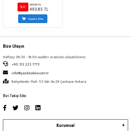
International Symposium on
595,00 TL
Migration and Refugee Law 11-12
%17
493,85 TL
May 2022
Sepete Ekle
Bize Ulaşın
Haftaiçi 08:30 - 18:00 saatleri arasında ulaşabilirsiniz.
+90 312 223 7773
info@gazikitabevi.com.tr
Bahçelievler Mah. 53. Sok. No:29 Çankaya-Ankara
Bizi Takip Edin
Kurumsal