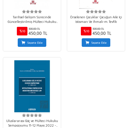
Tarihsel Gelişim Sürecinde
Örselenen Çocuklar Çocuğun Aile Içi
Güncelleştirilmiş Mülteci Hukuku
Istismarı Ve Ihmali-m. Tevfik
(Dünya'da ve Türkiye'de İlticanın
500,00 TL
500,00 TL
Gelişim Süreci)
%10
%10
450,00 TL
450,00 TL
Sepete Ekle
Sepete Ekle
Uluslararası Göç ve Mülteci Hukuku
Sempozyumu 11-12 Mayıs 2022 -