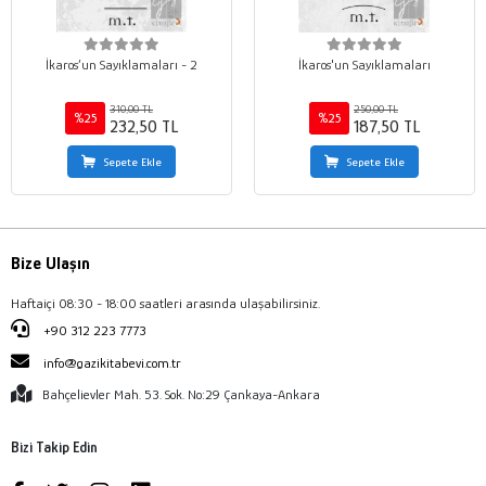
İkaros’un Sayıklamaları - 2
İkaros'un Sayıklamaları
310,00 TL
250,00 TL
%25
%25
232,50 TL
187,50 TL
Sepete Ekle
Sepete Ekle
Bize Ulaşın
Haftaiçi 08:30 - 18:00 saatleri arasında ulaşabilirsiniz.
+90 312 223 7773
info@gazikitabevi.com.tr
Bahçelievler Mah. 53. Sok. No:29 Çankaya-Ankara
Bizi Takip Edin