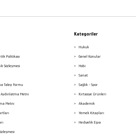
Kategoriler
Hukuk
nlik Politikası
Genel Konular
lik Sözleşmesi
Hobi
Sanat
a Talep Formu
Sağlık - Spor
sı Aydınlatma Metni
Kırtasiye Ürünleri
ma Metni
Akademik
artları
Yemek Kitapları
arı
Hediyelik Eşya
Sözleşmesi