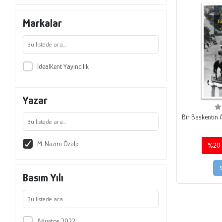
Markalar
İdealKent Yayıncılık
Yazar
Bir Başkentin 
M. Nazmi Özalp
%20
Basım Yılı
Ağustos 2022