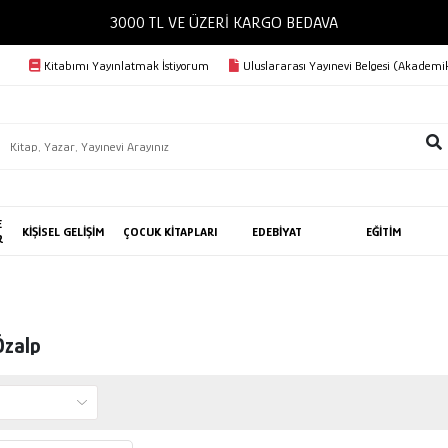
3000 TL VE ÜZERİ KARGO BEDAVA
Kitabımı Yayınlatmak İstiyorum
Uluslararası Yayınevi Belgesi (Akademik
E
KİŞİSEL GELİŞİM
ÇOCUK KİTAPLARI
EDEBİYAT
EĞİTİM
R
Özalp