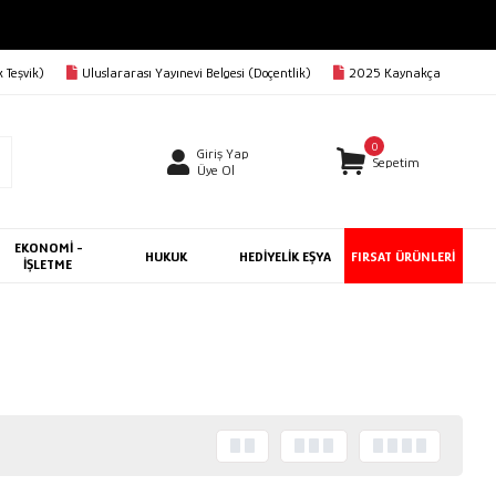
 Teşvik)
Uluslararası Yayınevi Belgesi (Doçentlik)
2025 Kaynakça
0
Giriş Yap
Sepetim
Üye Ol
EKONOMİ -
HUKUK
HEDİYELİK EŞYA
FIRSAT ÜRÜNLERİ
İŞLETME