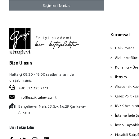
Seçimleri Temizle
Kurumsal
Hakkımızda
Gizlilik ve Güve
Bize Ulaşın
Kullanıcı - Üye
Haftaiçi 08:30 - 18:00 saatleri arasında
İletişim
ulaşabilirsiniz.
Akademik Kopy
+90 312 223 7773
Çerez Politika
info@gazikitabevi.com.tr
KVKK Aydınlat
Bahçelievler Mah. 53. Sok. No:29 Çankaya-
Ankara
İptal ve İade Ş
İnsan Kaynakl
Bizi Takip Edin
Mesafeli Satış 