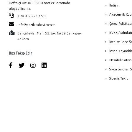
Haftaiçi 08:30 - 18:00 saatleri arasında
İletişim
ulaşabilirsiniz.
Akademik Kopy
+90 312 223 7773
Çerez Politika
info@gazikitabevi.com.tr
KVKK Aydınlat
Bahçelievler Mah. 53. Sok. No:29 Çankaya-
Ankara
İptal ve İade Ş
İnsan Kaynakl
Bizi Takip Edin
Mesafeli Satış 
Sıkça Sorulan 
Sipariş Takip
Havale Bildiri
Yayınevleri