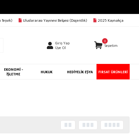
0 TL VE ÜZERİ KARGO BEDAVA
 Teşvik)
Uluslararası Yayınevi Belgesi (Doçentlik)
2025 Kaynakça
0
Giriş Yap
Sepetim
Üye Ol
EKONOMİ -
HUKUK
HEDİYELİK EŞYA
FIRSAT ÜRÜNLERİ
İŞLETME