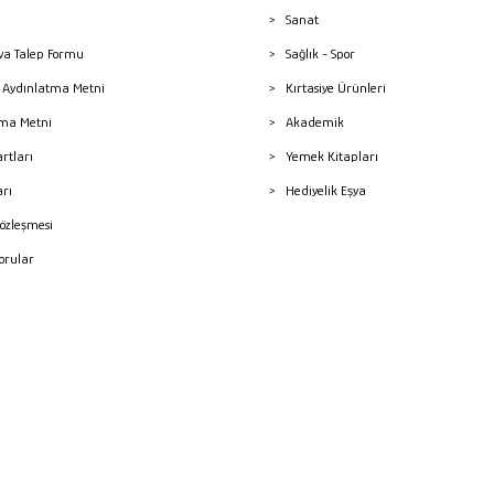
Sanat
a Talep Formu
Sağlık - Spor
sı Aydınlatma Metni
Kırtasiye Ürünleri
ma Metni
Akademik
artları
Yemek Kitapları
arı
Hediyelik Eşya
Sözleşmesi
Sorular
mleri
superKET E-ticaret ve Pazaryeri Entegrasyon Çözümleri