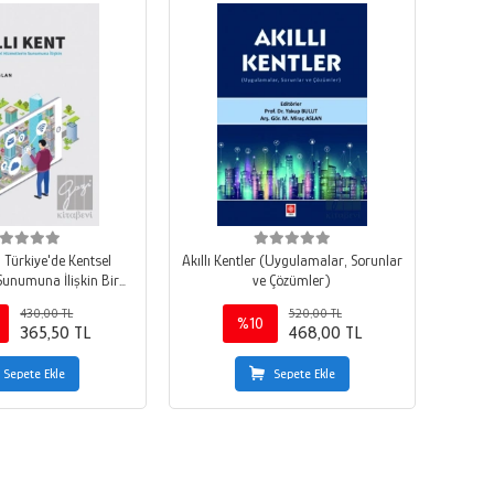
 - Türkiye'de Kentsel
Akıllı Kentler (Uygulamalar, Sorunlar
Sunumuna İlişkin Bir
ve Çözümler)
del Önerisi
430,00 TL
520,00 TL
%10
365,50 TL
468,00 TL
Sepete Ekle
Sepete Ekle