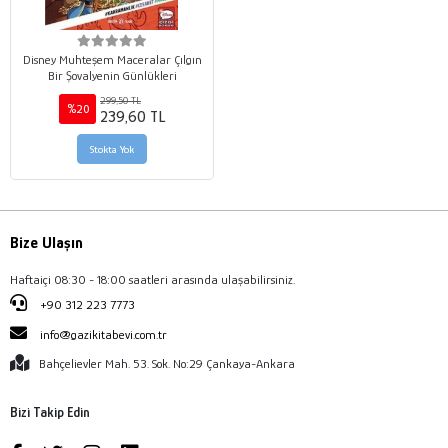
Disney Muhteşem Maceralar Çılgın
Bir Şovalyenin Günlükleri
299,50 TL
%20
239,60 TL
Stokta Yok
Bize Ulaşın
Haftaiçi 08:30 - 18:00 saatleri arasında ulaşabilirsiniz.
+90 312 223 7773
info@gazikitabevi.com.tr
Bahçelievler Mah. 53. Sok. No:29 Çankaya-Ankara
Bizi Takip Edin