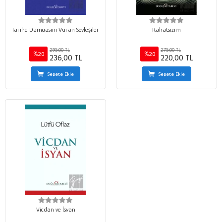
Tarihe Damgasını Vuran Söyleşiler
Rahatsızım
295,00 TL
275,00 TL
%20
%20
236,00 TL
220,00 TL
Sepete Ekle
Sepete Ekle
Vicdan ve İsyan