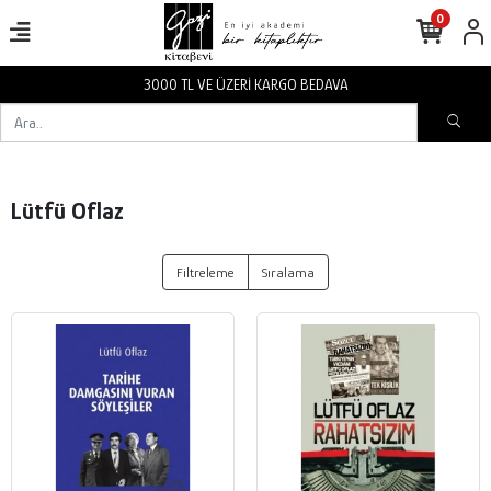
0
3000 TL VE ÜZERİ KARGO BEDAVA
Lütfü Oflaz
Filtreleme
Sıralama