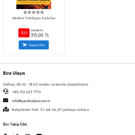
Alevlere Fısıldayan Kadınlar
420,00 TL
%25
315,00 TL
Sepete Ekle
Bize Ulaşın
Haftaiçi 08:30 - 18:00 saatleri arasında ulaşabilirsiniz.
+90 312 223 7773
info@gazikitabevi.com.tr
Bahçelievler Mah. 53. Sok. No:29 Çankaya-Ankara
Bizi Takip Edin